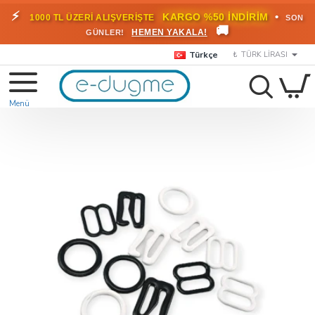
⚡
•
KARGO %50 İNDİRİM
1000 TL ÜZERİ ALIŞVERİŞTE
SON
🚚
HEMEN YAKALA!
GÜNLER!
Türkçe
₺
TÜRK LIRASI