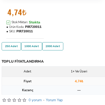
4,74₺
Stokta
Stok Miktarı:
Ürün Kodu:
PIR720011
SKU:
PIR720011
250 Adet
1000 Adet
2000 Adet
TOPLU FIYATLANDIRMA
Adet
1+ Ve Üzeri
Fiyat
4,74₺
Kazanç
—
0 yorum
-
Yorum Yap