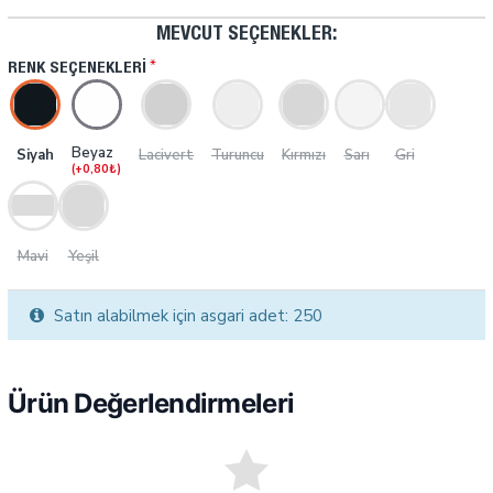
MEVCUT SEÇENEKLER:
RENK SEÇENEKLERI
Beyaz
Siyah
Lacivert
Turuncu
Kırmızı
Sarı
Gri
(+0,80₺)
Mavi
Yeşil
Satın alabilmek için asgari adet: 250
Ürün Değerlendirmeleri