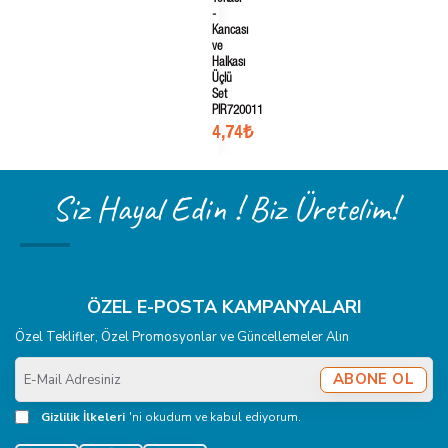
-
Kancası
ve
Halkası
Üçlü
Set
PIR720011
4,74₺
Siz Hayal Edin ! Biz Üretelim!
ÖZEL E-POSTA KAMPANYALARI
Özel Teklifler, Özel Promosyonlar ve Güncellemeler Alın
E-
ABONE OL
Mail
Adresiniz
Gizlilik İlkeleri
'ni okudum ve kabul ediyorum.