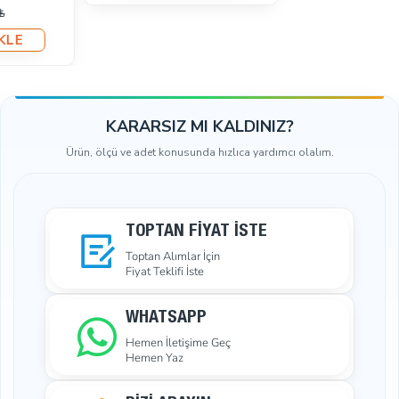
sağlar ve tokaların zamanla deforme olma riskini
azaltır.
Kolay Ayar:
Tokalar sayesinde sütyen askılarınızın
uzunluğunu ve pozisyonunu kolayca ayarlayarak
kişisel rahatlığınızı maksimize edebilirsiniz.
KARARSIZ MI KALDINIZ?
Şık Görünüm:
Modern tasarımı ve metal-naylon
kombinasyonu, hem işlevsel hem de estetik bir çözüm
Ürün, ölçü ve adet konusunda hızlıca yardımcı olalım.
sunarak şıklığınızı artırır.
Sütyen Kancası:
Naylon kaplama, sütyen kancalarının
cildinizle temasında yumuşaklık ve konfor sağlar. Bu
TOPTAN FIYAT İSTE
kaplama, kancaların cildinizde tahriş veya rahatsızlık
Toptan Alımlar İçin
oluşturmadan rahatça kullanılmasını garanti eder. Ayrıca,
Fiyat Teklifi İste
yüksek kaliteli metal malzemelerle güçlendirilmiş bu
kancalar, uzun ömürlü kullanım ve güvenilirlik sunar.
WHATSAPP
Askı Ayar Tokası:
Askı ayar tokası, sütyen ve diğer
Hemen İletişime Geç
kıyafetlerin askılarının uzunluğunu hızlı ve kolay bir şekilde
Hemen Yaz
ayarlamanızı sağlar. Ergonomik tasarımı sayesinde,