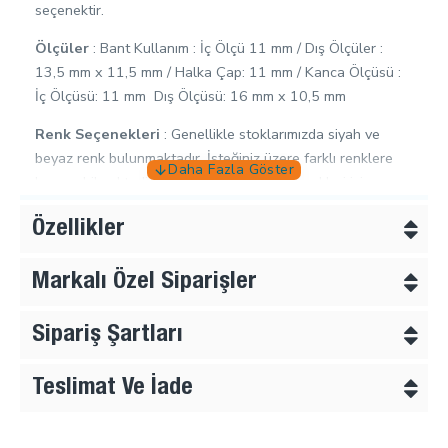
seçenektir.
Ölçüler
: Bant Kullanım : İç Ölçü 11 mm / Dış Ölçüler :
13,5 mm x 11,5 mm / Halka Çap: 11 mm / Kanca Ölçüsü :
İç Ölçüsü: 11 mm Dış Ölçüsü: 16 mm x 10,5 mm
Renk Seçenekleri
: Genellikle stoklarımızda siyah ve
beyaz renk bulunmaktadır. İsteğiniz üzere farklı renklere
boyanabilmektedir. Farkı renk ve boy seçenekleri için
bizimle iletişime geçiniz.
Özellikler
Özellikler:
Markalı Özel Siparişler
Metal Yapı:
Ürün, metal malzemeden üretilmiştir, bu
da ona yüksek dayanıklılık ve uzun ömür kazandırır.
Kendi başına bir destek unsuru sağlar ve sütyen
Sipariş Şartları
askılarınızın güvenli bir şekilde yerinde kalmasını
sağlar.
Teslimat Ve İade
Naylon Kaplama:
Metalin üzerine uygulanan naylon
kaplama, cilde zarar vermeden pürüzsüz bir dokunuş
sunar. Aynı zamanda askının kaymasını engeller ve