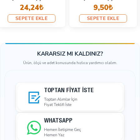
29,94₺
34,21₺
SEPETE EKLE
SEPETE EKLE
KARARSIZ MI KALDINIZ?
Ürün, ölçü ve adet konusunda hızlıca yardımcı olalım.
TOPTAN FIYAT İSTE
Toptan Alımlar İçin
Fiyat Teklifi İste
WHATSAPP
Hemen İletişime Geç
Hemen Yaz