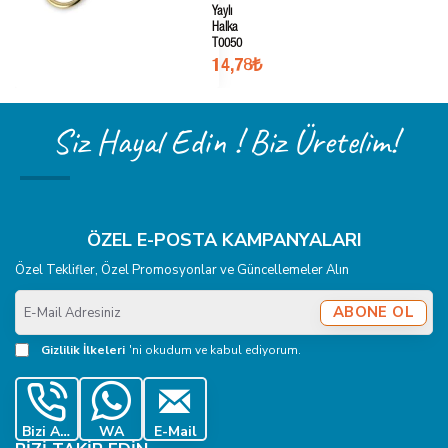
Yaylı
Halka
T0050
14,78₺
Siz Hayal Edin ! Biz Üretelim!
ÖZEL E-POSTA KAMPANYALARI
Özel Teklifler, Özel Promosyonlar ve Güncellemeler Alın
E-
ABONE OL
Mail
Adresiniz
Gizlilik İlkeleri
'ni okudum ve kabul ediyorum.
Bizi Ara
WA
E-Mail