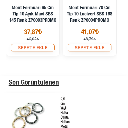
20 Cm Mont Cep
18 Cm Mont Cep
16
Fermuarı Tip 10 Lacivert
Fermuarı Tip 10 Lacivert
3 
SBS 168 Renk Kapalı
SBS 168 Renk Kapalı
Uçlu ZP0005PROMO
Uçlu ZP0006PROMO
15,40₺
15,40₺
17,74₺
17,74₺
SEPETE EKLE
SEPETE EKLE
Son Görüntülenen
2,5
cm
Yaylı
Halka
Çanta
Halkası
Metal