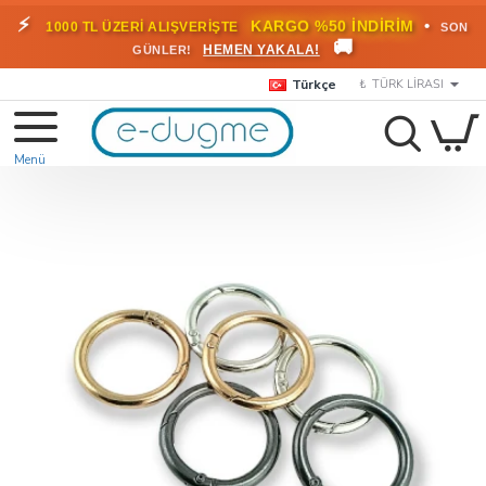
⚡
•
KARGO %50 İNDİRİM
1000 TL ÜZERİ ALIŞVERİŞTE
SON
🚚
HEMEN YAKALA!
GÜNLER!
Türkçe
₺
TÜRK LIRASI