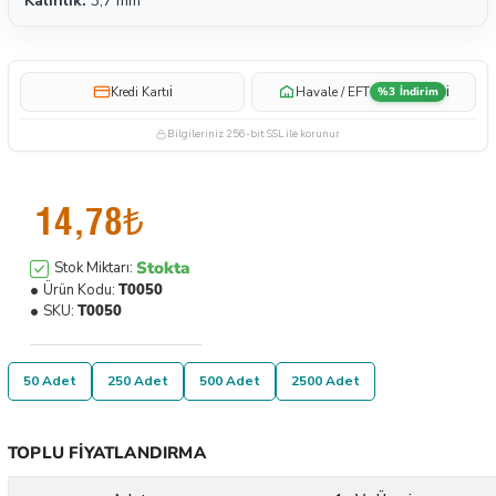
Kalınlık:
3,7 mm
i
i
Kredi Kartı
Havale / EFT
%3 İndirim
Bilgileriniz 256-bit SSL ile korunur
14,78₺
Stokta
Stok Miktarı:
Ürün Kodu:
T0050
SKU:
T0050
50 Adet
250 Adet
500 Adet
2500 Adet
TOPLU FIYATLANDIRMA