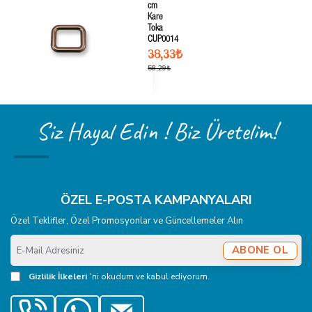
cm
Kare
Toka
CUP0014
38,33₺
58,29₺
Siz Hayal Edin ! Biz Üretelim!
ÖZEL E-POSTA KAMPANYALARI
Özel Teklifler, Özel Promosyonlar ve Güncellemeler Alın
E-
ABONE OL
Mail
Adresiniz
Gizlilik İlkeleri
'ni okudum ve kabul ediyorum.