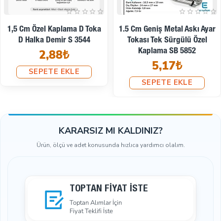
1.5 Cm Kare Toka - Çerçeve
1.5 Cm Özel Kaplama D Toka
Toka Özel Metal Kaplama SB
- D Halka Zamak SB 9475
8799
12,67₺
4,07₺
SEPETE EKLE
SEPETE EKLE
KARARSIZ MI KALDINIZ?
Ürün, ölçü ve adet konusunda hızlıca yardımcı olalım.
TOPTAN FIYAT İSTE
Toptan Alımlar İçin
Fiyat Teklifi İste