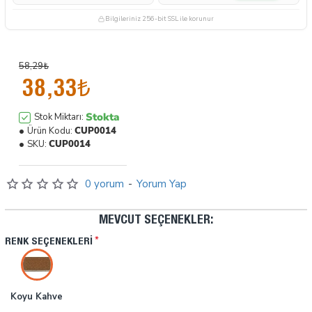
Bilgileriniz 256-bit SSL ile korunur
58,29₺
38,33₺
Stokta
Stok Miktarı:
Ürün Kodu:
CUP0014
SKU:
CUP0014
0 yorum
-
Yorum Yap
MEVCUT SEÇENEKLER:
RENK SEÇENEKLERI
Koyu Kahve