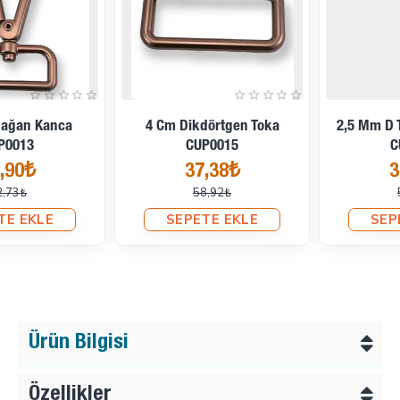
İndirimde
İndirimde
2,5 Mm D Toka Ayar Tokası
24 Mm Anahtarlık Halkası
CUP0017
CUP0018
39,54₺
22,81₺
57,02₺
32,31₺
SEPETE EKLE
SEPETE EKLE
Ürün Bilgisi
Özellikler