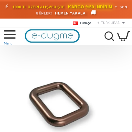
⚡
•
KARGO %50 İNDİRİM
1000 TL ÜZERİ ALIŞVERİŞTE
SON
🚚
HEMEN YAKALA!
GÜNLER!
Türkçe
₺
TÜRK LIRASI