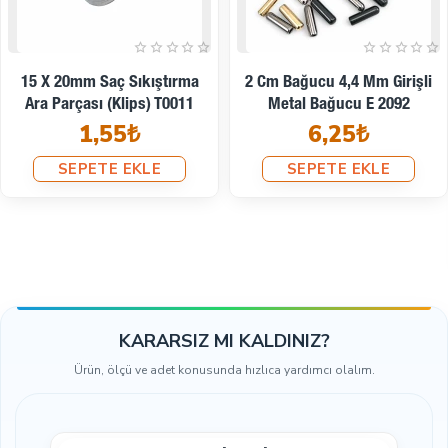
İndirimde
Kargoya Hazır
şli
3,5 Mm Kordon Girişli M
Bağ Ucu Zarif - Çan Mod
20 Mm Zamak Metal Bağucu
Armut Model E 213
4,4 Mm Kordon Girişli 50
5,81₺
Adet E2092PROMO
225,98₺
SEPETE EKLE
290,40₺
SEPETE EKLE
KARARSIZ MI KALDINIZ?
Ürün, ölçü ve adet konusunda hızlıca yardımcı olalım.