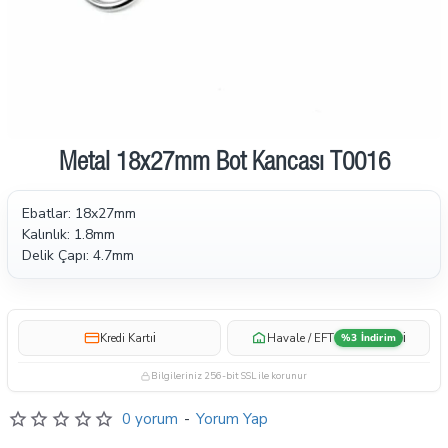
2-3 gün içinde
Metal 18x27mm Bot Kancası T0016
Ebatlar: 18x27mm
Kalınlık: 1.8mm
Delik Çapı: 4.7mm
i
i
Kredi Kartı
Havale / EFT
%3 İndirim
Bilgileriniz 256-bit SSL ile korunur
0 yorum
-
Yorum Yap