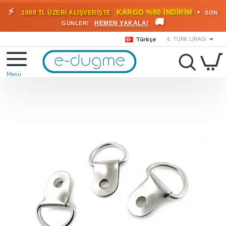
⚡
•
KARGO %50 İNDİRİM
1000 TL ÜZERİ ALIŞVERİŞTE
SON
🚚
HEMEN YAKALA!
GÜNLER!
Türkçe
₺
TÜRK LIRASI