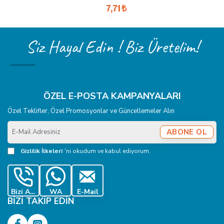
7,71₺
Siz Hayal Edin ! Biz Üretelim!
ÖZEL E-POSTA KAMPANYALARI
Özel Teklifler, Özel Promosyonlar ve Güncellemeler Alın
E-
ABONE OL
Mail
Adresiniz
Gizlilik İlkeleri
'ni okudum ve kabul ediyorum.
Bizi Ara
WA
E-Mail
BIZI TAKIP EDIN