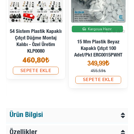
İndirimde
Kargoya Hazır
54 Sistem Plastik Kapaklı
Çıtçıt Düğme Montaj
15 Mm Plastik Beyaz
Kalıbı - Özel Üretim
Kapaklı Çıtçıt 100
KLP0080
Adet/pkt ERC0015PWHT
460,80₺
349,99₺
SEPETE EKLE
455,59₺
SEPETE EKLE
Ürün Bilgisi
Özellikler