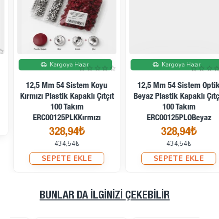
İndirimde
İndirimde
Kargoya Hazır
Kargoya Hazır
12,5 Mm 54 Sistem Koyu
12,5 Mm 54 Sistem Optik
Kırmızı Plastik Kapaklı Çıtçıt
Beyaz Plastik Kapaklı Çıtçıt
100 Takım
100 Takım
ERC00125PLKKırmızı
ERC00125PLOBeyaz
328,94₺
328,94₺
434,54₺
434,54₺
SEPETE EKLE
SEPETE EKLE
BUNLAR DA İLGINIZI ÇEKEBILIR