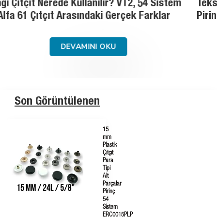
Tekstil Aksesuarlarında Malzeme Rehberi:
Pirinç, Paslanmaz Çelik ve Saç Demir
DEVAMINI OKU
Son Görüntülenen
15
mm
Plastik
Çıtçıt
Para
Tipi
Alt
Parçalar
Pirinç
54
Sistem
ERC0015PLP