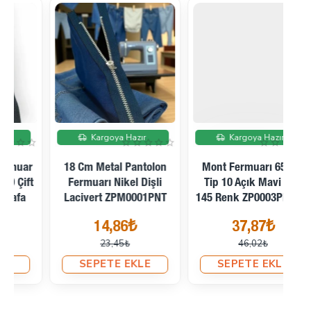
İndirimde
İndirimde
Kargoya Hazır
Kargoya Hazır
Mont Fermuarı 65 Cm
Mont Fermuarı 70 Cm
Tip 10 Açık Mavi SBS
Tip 10 Lacivert SBS 168
Fe
145 Renk ZP0003PROMO
Renk ZP0004PROMO
37,87₺
41,07₺
46,02₺
48,79₺
SEPETE EKLE
SEPETE EKLE