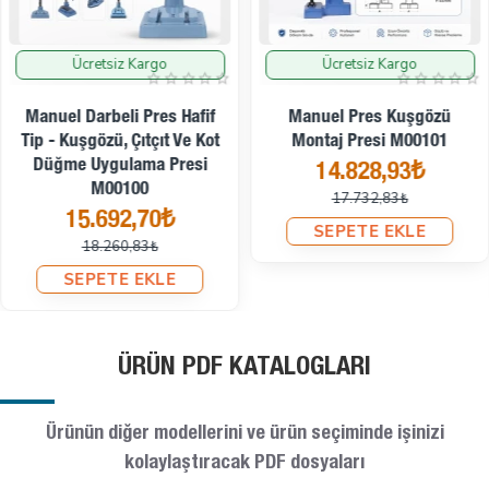
Ücretsiz Kargo
Ücretsiz Kargo
İndirimde
İndirimde
Manuel Darbeli Pres Hafif
Manuel Pres Kuşgözü
Tip - Kuşgözü, Çıtçıt Ve Kot
Montaj Presi M00101
Düğme Uygulama Presi
14.828,93₺
M00100
17.732,83₺
15.692,70₺
SEPETE EKLE
18.260,83₺
SEPETE EKLE
ÜRÜN PDF KATALOGLARI
Ürünün diğer modellerini ve ürün seçiminde işinizi
kolaylaştıracak PDF dosyaları