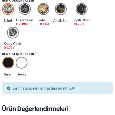
RENK SEÇENEKLERI
Black Nikel
Gold
Siyah Oksit
Nikel
Antik Sarı
(+0,49₺)
(+0,49₺)
(+0,72₺)
Kalay Oksit
(+0,72₺)
RENK SEÇENEKLERI
Siyah
Beyaz
Satın alabilmek için asgari adet: 500
Ürün Değerlendirmeleri