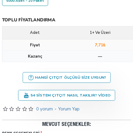
5000 Adet - 10 Paket
TOPLU FIYATLANDIRMA
Adet
1+ Ve Üzeri
Fiyat
7,71₺
Kazanç
—
HANGI ÇITÇIT ÖLÇÜSÜ SIZE UYGUN?
54 SISTEM ÇITÇIT NASIL TAKILIR? VIDEO
0 yorum
-
Yorum Yap
MEVCUT SEÇENEKLER: