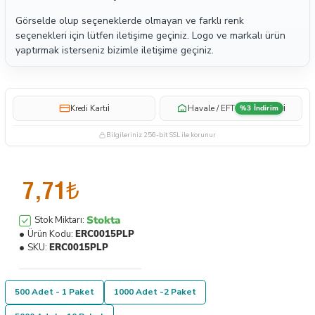
Görselde olup seçeneklerde olmayan ve farklı renk
seçenekleri için lütfen iletişime geçiniz. Logo ve markalı ürün
yaptırmak isterseniz bizimle iletişime geçiniz.
i
i
Kredi Kartı
Havale / EFT
%3 İndirim
Bilgileriniz 256-bit SSL ile korunur
7,71₺
Stokta
Stok Miktarı:
Ürün Kodu:
ERC0015PLP
SKU:
ERC0015PLP
500 Adet - 1 Paket
1000 Adet -2 Paket