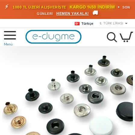
🎁
KARGO BEDAVA!
•
HEMEN
2000 TL ÜZERİ SİPARİŞLERDE
🚚
FAYDALANIN
Türkçe
₺
TÜRK LIRASI