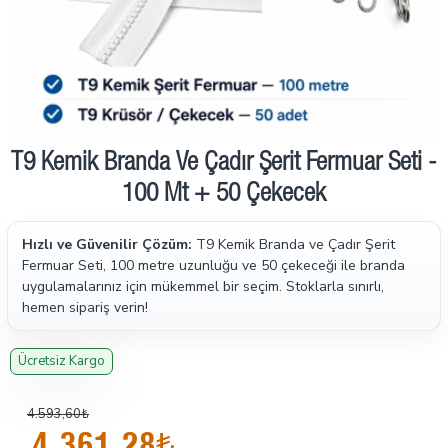
İndirimde
T9 Kemik Branda Ve Çadır Şerit Fermuar Seti -
100 Mt + 50 Çekecek
Hızlı ve Güvenilir Çözüm:
T9 Kemik Branda ve Çadır Şerit
Fermuar Seti, 100 metre uzunluğu ve 50 çekeceği ile branda
uygulamalarınız için mükemmel bir seçim. Stoklarla sınırlı,
hemen sipariş verin!
Ücretsiz Kargo
4.593,60₺
4.361,28₺