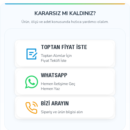
için düzenli bakım yapılması önerilir.
KARARSIZ MI KALDINIZ?
Sıkça Sorulan Sorular
Ürün, ölçü ve adet konusunda hızlıca yardımcı olalım.
Bu setin içeriği nedir?
100 metre T9 kemik branda
fermuarı ve 50 adet çekecek içerir.
Hangi alanlarda kullanılabilir?
Kamp, etkinlik ve açık
TOPTAN FIYAT İSTE
hava organizasyonlarında kullanılabilir.
Toptan Alımlar İçin
Fermuar su geçirmez mi?
Evet, dayanıklı ve su
Fiyat Teklifi İste
geçirmez malzemeden üretilmiştir.
WHATSAPP
Hemen İletişime Geç
Hemen Yaz
BİZİ ARAYIN
Sipariş ve ürün bilgisi alın