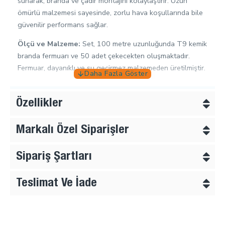
sunarak, branda ve çadır montajını kolaylaştırır. Uzun
ömürlü malzemesi sayesinde, zorlu hava koşullarında bile
güvenilir performans sağlar.
Ölçü ve Malzeme:
Set, 100 metre uzunluğunda T9 kemik
branda fermuarı ve 50 adet çekecekten oluşmaktadır.
Fermuar, dayanıklı ve su geçirmez malzemeden üretilmiştir.
Kullanım Alanları:
Bu set, çadır kurulumları, branda
uygulamaları, açık hava etkinlikleri ve benzeri alanlarda
Özellikler
kullanılabilir. Ayrıca, tamir ve yedekleme ihtiyaçları için de
idealdir.
Markalı Özel Siparişler
Neden Tercih Edilmeli?
T9 Kemik Branda ve Çadır Şerit
Fermuar Seti, kullanıcı dostu tasarımı ve yüksek kaliteli
Sipariş Şartları
malzemesi ile uzun süreli kullanım için mükemmel bir
seçimdir. Hızlı montaj ve güvenilir performans arayanlar
Teslimat Ve İade
için ideal bir üründür.
Dikkat Edilmesi Gerekenler:
Fermuarın doğru şekilde
monte edilmesine dikkat edilmelidir. Uzun süreli kullanım