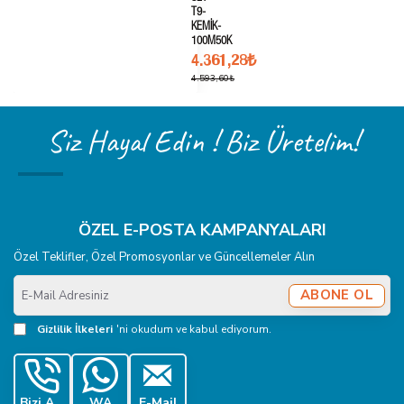
T9-
KEMİK-
100M50K
4.361,28₺
4.593,60₺
Siz Hayal Edin ! Biz Üretelim!
ÖZEL E-POSTA KAMPANYALARI
Özel Teklifler, Özel Promosyonlar ve Güncellemeler Alın
E-
ABONE OL
Mail
Adresiniz
Gizlilik İlkeleri
'ni okudum ve kabul ediyorum.
Bizi Ara
WA
E-Mail