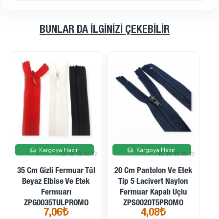
BUNLAR DA İLGINIZI ÇEKEBILIR
İndirimde
İndirimde
Kargoya Hazır
Kargoya Hazır
20 Cm Pantolon Ve Etek
15 Mm Paslanmaz Çıtçıt
Tip 5 Lacivert Naylon
Düğme Seti – 4 Renk
15 M
Fermuar Kapalı Uçlu
400 Adet + 54 Sistem
Kapaklı
ZPS0020T5PROMO
Kamalı Uygulama
Adet/p
4,08₺
1.099,90₺
Aparatı SET-15MM-