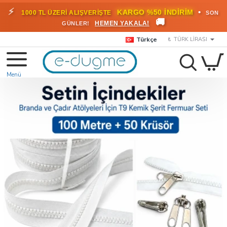
⚡
•
KARGO %50 İNDİRİM
1000 TL ÜZERİ ALIŞVERİŞTE
SON
🚚
HEMEN YAKALA!
GÜNLER!
Türkçe
₺
TÜRK LIRASI