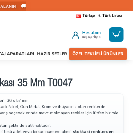
🚚
ALANIN
Türkçe
₺
Türk Lirası
Hesabım
Giriş Yap / Üye Ol
AJ APARATLARI
HAZIR SETLER
ÖZEL TEKLIFLI ÜRÜNLER
Tokası 35 Mm T0047
ler : 36 x 57 mm
Black Nikel, Gun Metal, Krom ve ihtiyacınız olan renklerde
pariş seçeneklerinde mevcut olmayan renkler için lütfen bizimle
ptan şeklinde satılmaktadır.
( tekli adet veya birkaç numune alımı)
stoktaki renklerden