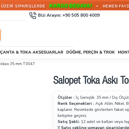
KARGO BEDAVA!
•
L ÜZERİ SİPARİŞLERDE
HEMEN FAYD
Bizi Arayın: +90 505 800 4009
ÇANTA & TOKA AKSESUARLAR
DÜĞME, PERÇIN & TROK
MONT
 Tokası 35 mm T0047
Salopet Toka Askı 
Ölçüler :
İç Genişlik: 35 mm / Dış Ölçü
Renk Seçenekleri :
Açık Altın, Nikel, 
kaplanır. Resimlede gösterilen fakat si
iletişime geçiniz.
Satış Şekli:
12 adet ve katları veya to
!! Satış şekline uymayan siparişlerde