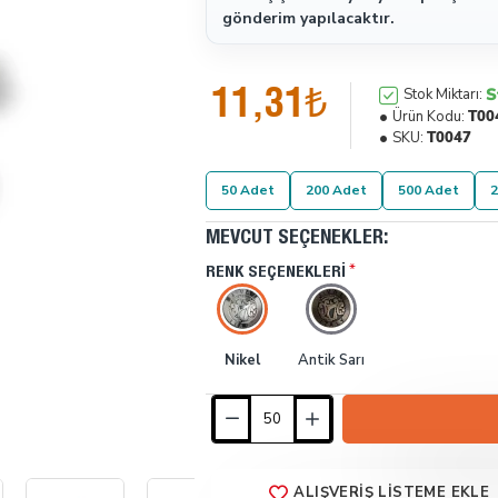
gönderim yapılacaktır.
11,31₺
S
Stok Miktarı:
Ürün Kodu:
T00
SKU:
T0047
50 Adet
200 Adet
500 Adet
2
MEVCUT SEÇENEKLER:
RENK SEÇENEKLERI
Nikel
Antik Sarı
ALIŞVERIŞ LISTEME EKLE