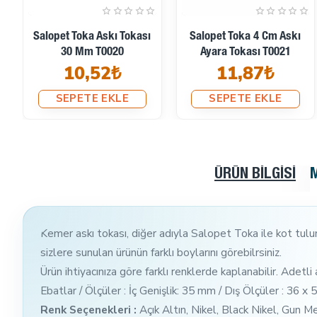
Salopet Toka Askı Tokası
Salopet Toka 4 Cm Askı
30 Mm T0020
Ayara Tokası T0021
10,52₺
11,87₺
SEPETE EKLE
SEPETE EKLE
ÜRÜN BILGISI
Kemer askı tokası, diğer adıyla Salopet Toka ile kot tulumla
sizlere sunulan ürünün farklı boylarını görebilrsiniz.
Ürün ihtiyacınıza göre farklı renklerde kaplanabilir. Adetli a
Ebatlar / Ölçüler : İç Genişlik: 35 mm / Dış Ölçüler : 36 x
Renk Seçenekleri :
Açık Altın, Nikel, Black Nikel, Gun M