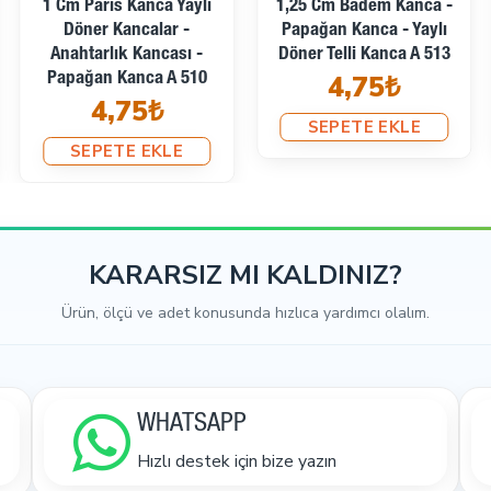
1 Cm Paris Kanca Yaylı
1,25 Cm Badem Kanca -
Döner Kancalar -
Papağan Kanca - Yaylı
Anahtarlık Kancası -
Döner Telli Kanca A 513
4,75₺
Papağan Kanca A 510
4,75₺
SEPETE EKLE
SEPETE EKLE
KARARSIZ MI KALDINIZ?
Ürün, ölçü ve adet konusunda hızlıca yardımcı olalım.
WHATSAPP
Hızlı destek için bize yazın