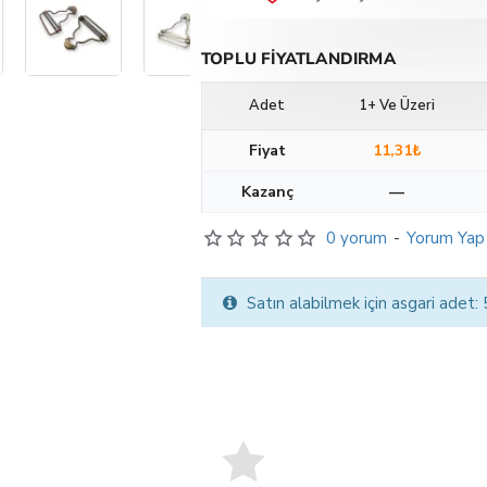
TOPLU FIYATLANDIRMA
Adet
1+ Ve Üzeri
Fiyat
11,31₺
Kazanç
—
0 yorum
-
Yorum Yap
Satın alabilmek için asgari adet: