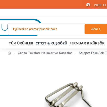
🎁
2000 T
Önerilen arama: çıtçıt
Ne
Aramıştınız?...
TÜM ÜRÜNLER
ÇITÇIT & KUŞGÖZÜ
FERMUAR & KÜRSÖR
Çanta Tokaları, Halkalar ve Kancalar
Salopet Toka Askı