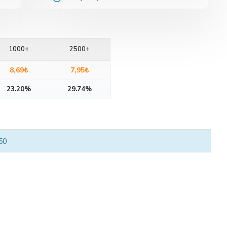
1000+
2500+
8,69₺
7,95₺
23.20%
29.74%
 50