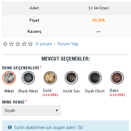
Adet
1+ Ve Üzeri
Fiyat
30,97₺
Kazanç
—
0 yorum
-
Yorum Yap
MEVCUT SEÇENEKLER:
RENK SEÇENEKLERI
Gold
Bakır
Nikel
Black Nikel
Antik Sarı
Siyah Oksit
(+12,05₺)
(+12,05₺)
MINE RENGI
Satın alabilmek için asgari adet: 50