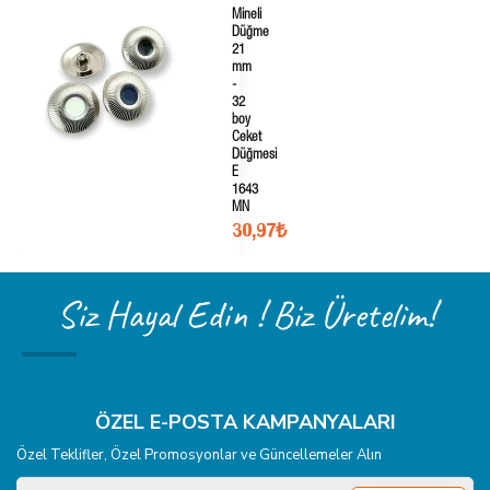
Mineli
Düğme
21
mm
-
32
boy
Ceket
Düğmesi
E
1643
MN
30,97₺
Siz Hayal Edin ! Biz Üretelim!
ÖZEL E-POSTA KAMPANYALARI
Özel Teklifler, Özel Promosyonlar ve Güncellemeler Alın
E-