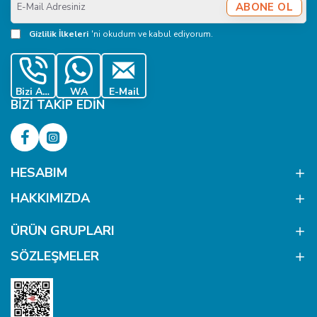
ABONE OL
Mail
Adresiniz
Gizlilik İlkeleri
'ni okudum ve kabul ediyorum.
Bizi Ara
WA
E-Mail
BIZI TAKIP EDIN
HESABIM
HAKKIMIZDA
ÜRÜN GRUPLARI
SÖZLEŞMELER