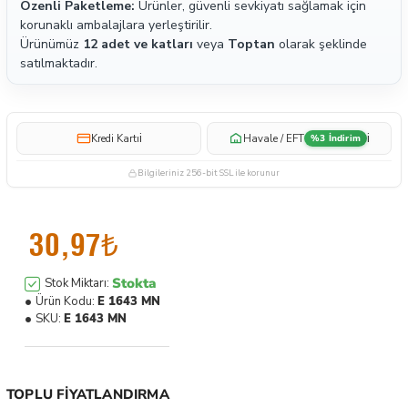
Özenli Paketleme:
Ürünler, güvenli sevkiyatı sağlamak için
korunaklı ambalajlara yerleştirilir.
Ürünümüz
12 adet ve katları
veya
Toptan
olarak şeklinde
satılmaktadır.
i
i
Kredi Kartı
Havale / EFT
%3 İndirim
Bilgileriniz 256-bit SSL ile korunur
30,97₺
Stokta
Stok Miktarı:
Ürün Kodu:
E 1643 MN
SKU:
E 1643 MN
TOPLU FIYATLANDIRMA