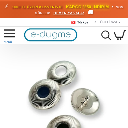
⚡
•
KARGO %50 İNDİRİM
1000 TL ÜZERİ ALIŞVERİŞTE
SON
🚚
HEMEN YAKALA!
GÜNLER!
Türkçe
₺
TÜRK LIRASI