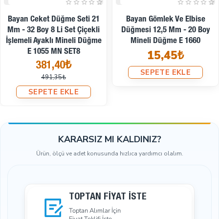
İndirimde
İndirimde
Düğme Seti 14 Lü Ceket
Düğme Seti 6 Lı Ceket Blazer
Blazer Kaban Düğmesi E 117
Kaban Düğmesi 20 Mm - 32
SET14
Boy E 117 SET6
743,40₺
505,35₺
946,99₺
439,49₺
SEPETE EKLE
SEPETE EKLE
KARARSIZ MI KALDINIZ?
Ürün, ölçü ve adet konusunda hızlıca yardımcı olalım.
TOPTAN FIYAT İSTE
Toptan Alımlar İçin