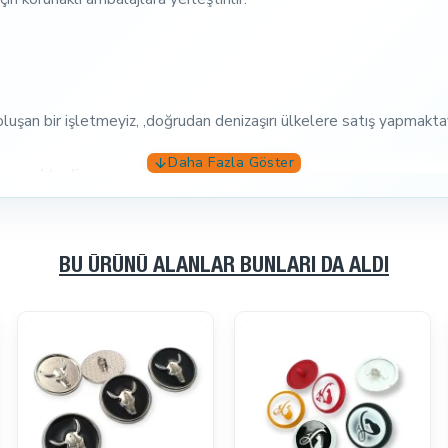
uşan bir işletmeyiz, ,doğrudan denizaşırı ülkelere satış yapmaktay
rmemektedir
.
nmaz, mıknatısa yapışmaz, sağlam ve uzun ömürlüdür. Ürünlerimizi
le sorularınız varsa veya herhangi bir sorunuz varsa lütfen
bizimle 
BU ÜRÜNÜ ALANLAR BUNLARI DA ALDI
çalışıyoruz.
ırlı stoklara yaptığımız kampanyalarımızdan önce siz haberdar olurs
lışverişler dileriz.
 üretiyoruz ve satıyoruz. Dünya Çapında Binlerce Mutlu Müşterimiz 
nler getirmeye devam eden birçok yeni müşteri bulacağımızdan emi