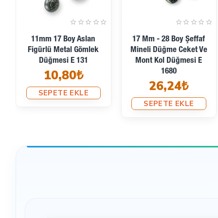
--------------------
Kargo:
Ürünlerimizi size en hızlı şekilde ulaştırmak için en ucuz na
25 Mm - 40 Boy Şeffaf
29mm 45 Boy Sade Metal
Mineli Ayaklı Düğme
Gömlek Düğmesi E 752
birlikte çalıştığımız kargo firmaları 2-5 gün içerisinde size
7,72₺
Ceket Ve Mont Düğmesi
veya daha fazla beklemek ister?
E 1678
SEPETE EKLE
29,21₺
SEPETE EKLE