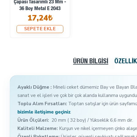
Çapası Tasarımlı 23 Mm -
36 Boy Metal E 2043
17,24₺
SEPETE EKLE
ÜRÜN BILGISI
ÖZELLI
Ayaklı Düğme :
Mineli ceket dümemiz Bay ve Bayan Blazer
sanat ve el işleri ve çok bir çok alanda kullanıma uygundu
Toplu Alım Fırsatları:
Toptan satışlar için ürün sayfamızd
bizimle iletişime geçiniz
.
Ürün Ölçüleri:
20 mm ( 32 boy) / Yükseklik 6,6 mm dir.
Kaliteli Malzeme:
Kurşun ve nikel içermeyen çinko alaşı
Özenli Paketleme:
Ürünler, güvenli sevkiyatı sağlamak iç