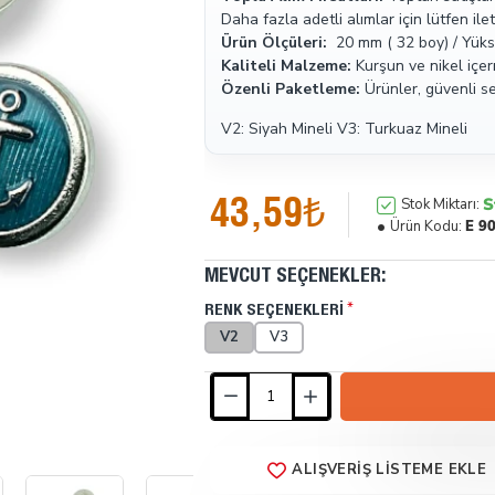
Daha fazla adetli alımlar için lütfen il
Ürün Ölçüleri:
20 mm ( 32 boy) / Yükse
Kaliteli Malzeme:
Kurşun ve nikel içer
Özenli Paketleme:
Ürünler, güvenli sev
V2: Siyah Mineli
V3: Turkuaz Mineli
43,59₺
S
Stok Miktarı:
Ürün Kodu:
E 9
MEVCUT SEÇENEKLER:
RENK SEÇENEKLERI
V2
V3
ALIŞVERIŞ LISTEME EKLE