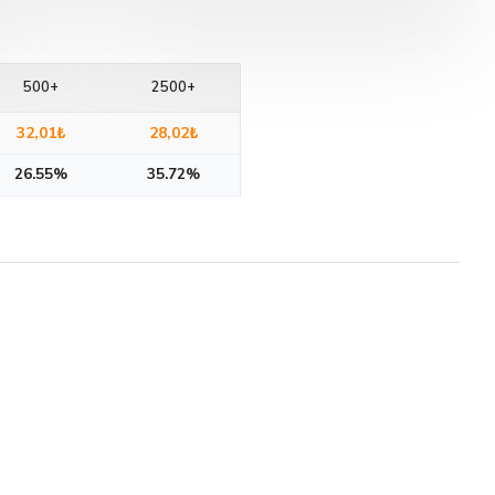
500+
2500+
32,01₺
28,02₺
26.55%
35.72%