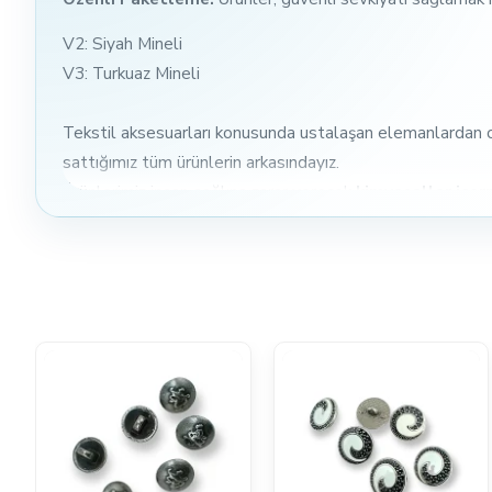
V2: Siyah Mineli
V3: Turkuaz Mineli
Tekstil aksesuarları konusunda ustalaşan elemanlardan ol
sattığımız tüm ürünlerin arkasındayız.
Ürünlerimiz insan sağlına zarar verecek
kimyasallar içe
Ürünlerimizin hammaddesi zamak metaldir. Bu metal pasla
kaplanmaktadır. Kurşun ve nikel içermez.
Ürünlerimiz ile herhangi bir sorun yaşarsanız, kargolama i
Neredeyse her gün yeni modellerimizi buraya yüklemeye 
Bizi sürekli takip ederseniz, yeni modellerimizden ve sın
Ürünlerimize gösterdiğiniz ilgi için teşekkür ederiz, hayırlı a
25 Yılı aşkın süredir Uygun Maliyetli Tekstil Aksesuarları
ve yerel perakende mağazalarınızın çok altında yeni ürü