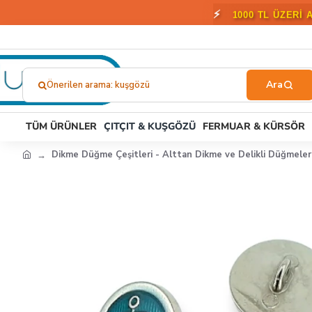
🎁
2000 T
Önerilen arama: kuşgözü
Ne
Aramıştınız?...
TÜM ÜRÜNLER
ÇITÇIT & KUŞGÖZÜ
FERMUAR & KÜRSÖR
Dikme Düğme Çeşitleri - Alttan Dikme ve Delikli Düğmeler