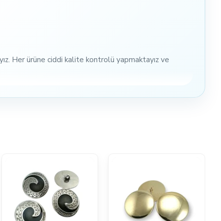
ız. Her ürüne ciddi kalite kontrolü yapmaktayız ve
n yüzey kaplamaları kaliteli eletrostatik boya ile
iletişime geçin
, size hemen geri döneceğiz.
unuz.
var. Burada yeni olabiliriz, ancak iş yapma şeklimizi seven
niz.