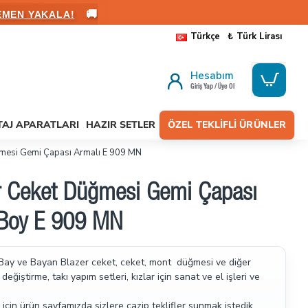
🚚
ALANIN
Türkçe
₺
Türk Lirası
Hesabım
Giriş Yap / Üye Ol
AJ APARATLARI
HAZIR SETLER
ÖZEL TEKLIFLI ÜRÜNLER
mesi Gemi Çapası Armalı E 909 MN
r Ceket Düğmesi Gemi Çapası
 Boy E 909 MN
Bay ve Bayan Blazer ceket, ceket, mont düğmesi ve diğer
eğiştirme, takı yapım setleri, kızlar için sanat ve el işleri ve
için ürün sayfamızda sizlere cazip teklifler sunmak istedik.