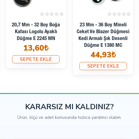
İndirimde
kliye şirketleri ile çalışıyoruz. Hazır ürünlerimizi siparişinizi verdi
Altın Kaplama Bluz
Altın Kaplama Ceket Kol
Gömlek Ceket Kol
Düğmesi 15 Mm - 24 Boy
 ulaşacağının sözünü veriyor. Hazır olmayan ürünler için hazırlık süre
Düğmesi 15 Mm - 24 Boy
8 Li Düğme Seti E 118
E 118 MN V1
SET8
22,77₺
481,01₺
397,84₺
SEPETE EKLE
SEPETE EKLE
KARARSIZ MI KALDINIZ?
Ürün, ölçü ve adet konusunda hızlıca yardımcı olalım.