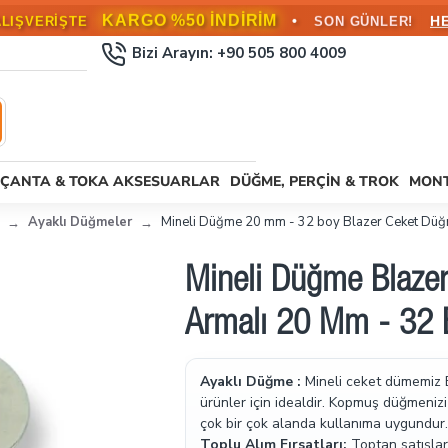
KARGO BEDAVA!
•
L ÜZERİ SİPARİŞLERDE
HEMEN FAYD
Bizi Arayın: +90 505 800 4009
ÇANTA & TOKA AKSESUARLAR
DÜĞME, PERÇIN & TROK
MONT
Ayaklı Düğmeler
Mineli Düğme 20 mm - 32 boy Blazer Ceket Düğ
Mineli Düğme Blaze
Armalı 20 Mm - 32
Ayaklı Düğme :
Mineli ceket dümemiz 
ürünler için idealdir. Kopmuş düğmenizi d
çok bir çok alanda kullanıma uygundur.
Toplu Alım Fırsatları:
Toptan satışlar 