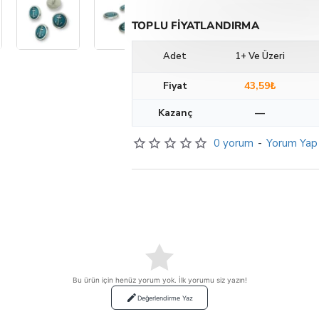
TOPLU FIYATLANDIRMA
Adet
1+ Ve Üzeri
Fiyat
43,59₺
Kazanç
—
0 yorum
-
Yorum Yap
Bu ürün için henüz yorum yok. İlk yorumu siz yazın!
Değerlendirme Yaz