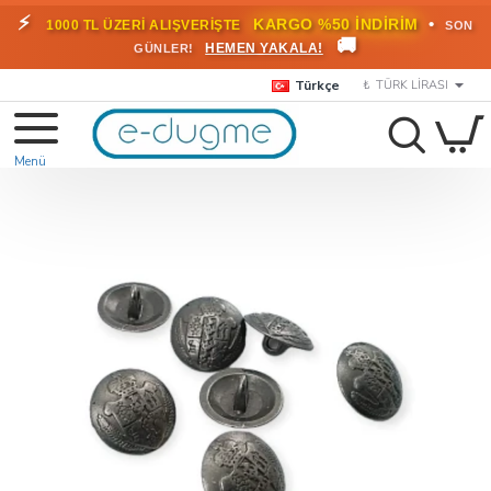
⚡
•
KARGO %50 İNDİRİM
1000 TL ÜZERİ ALIŞVERİŞTE
SON
🚚
HEMEN YAKALA!
GÜNLER!
Türkçe
₺
TÜRK LIRASI