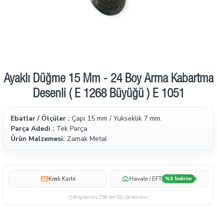
Ayaklı Düğme 15 Mm - 24 Boy Arma Kabartma
Desenli ( E 1268 Büyüğü ) E 1051
Ebatlar / Ölçüler :
Çapı 15 mm / Yükseklik 7 mm.​
Parça Adedi :
Tek Parça
Ürün Malzemesi:
Zamak Metal
i
i
Kredi Kartı
Havale / EFT
%3 İndirim
Bilgileriniz 256-bit SSL ile korunur