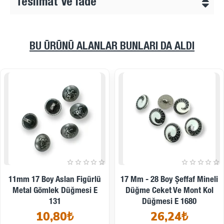
Teslimat Ve İade
BU ÜRÜNÜ ALANLAR BUNLARI DA ALDI
20,7 Mm - 32 Boy Boğa
23 Mm - 36 Boy Mineli Ceket
Kafası Logolu Ayaklı Düğme
Ve Blazer Düğmesi Kedi
E 2245 MN
Armalı Şık Desenli Düğme E
13,60₺
1380 MC