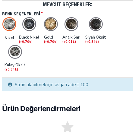
MEVCUT SEÇENEKLER:
RENK SEÇENEKLERI
Black Nikel
Gold
Antik Sarı
Siyah Oksit
Nikel
(+0,70₺)
(+0,70₺)
(+0,01₺)
(+0,84₺)
Kalay Oksit
(+0,84₺)
Satın alabilmek için asgari adet: 100
Ürün Değerlendirmeleri