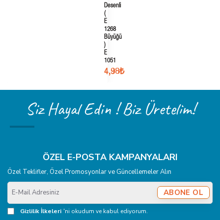
Desenli
(
E
1268
Büyüğü
)
E
1051
4,98₺
Siz Hayal Edin ! Biz Üretelim!
ÖZEL E-POSTA KAMPANYALARI
Özel Teklifler, Özel Promosyonlar ve Güncellemeler Alın
E-
ABONE OL
Mail
Adresiniz
Gizlilik İlkeleri
'ni okudum ve kabul ediyorum.