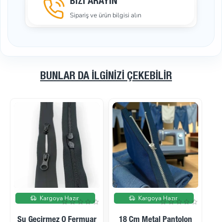
BİZİ ARAYIN
Sipariş ve ürün bilgisi alın
BUNLAR DA İLGINIZI ÇEKEBILIR
İndirimde
İndirimde
Kargoya Hazır
Kargoya Hazır
Mont Fermuarı 65 Cm
Mont Fermuarı 70 Cm