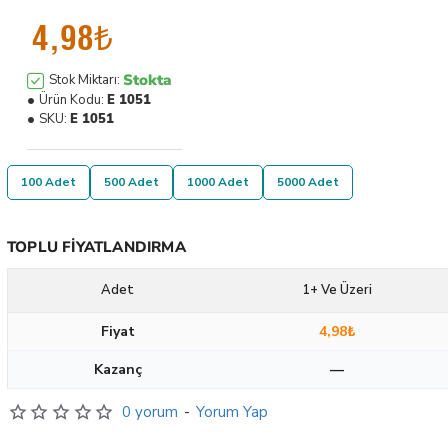
4,98₺
Stokta
Stok Miktarı:
Ürün Kodu:
E 1051
SKU:
E 1051
100 Adet
500 Adet
1000 Adet
5000 Adet
TOPLU FIYATLANDIRMA
Adet
1+ Ve Üzeri
Fiyat
4,98₺
Kazanç
—
0 yorum
-
Yorum Yap