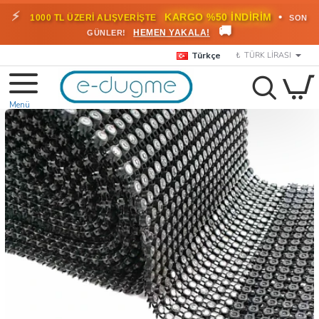
⚡
•
KARGO %50 İNDİRİM
1000 TL ÜZERİ ALIŞVERİŞTE
SON
🚚
HEMEN YAKALA!
GÜNLER!
Türkçe
₺
TÜRK LIRASI