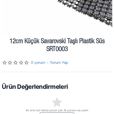
İndirimde
12cm Küçük Savarovski Taşlı Plastik Süs
Ön Sipariş
SRT0003
0 yorum
-
Yorum Yap
Ürün Değerlendirmeleri
Bu ürün için henüz yorum yok. İlk yorumu siz yazın!