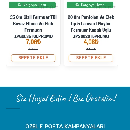
İndirimde
İndirimde
Kargoya Hazır
Kargoya Hazır
20 Cm Pantolon Ve Etek
15 Mm Paslanmaz Çıtçıt
Tip 5 Lacivert Naylon
Düğme Seti – 4 Renk
15 M
Fermuar Kapalı Uçlu
400 Adet + 54 Sistem
Kapaklı
ZPS0020T5PROMO
Kamalı Uygulama
Adet/p
4,08₺
1.099,90₺
Aparatı SET-15MM-
4,93₺
1.416,70₺
CITCIT-400
SEPETE EKLE
SEPETE EKLE
S
Siz Hayal Edin ! Biz Üretelim!
ÖZEL E-POSTA KAMPANYALARI