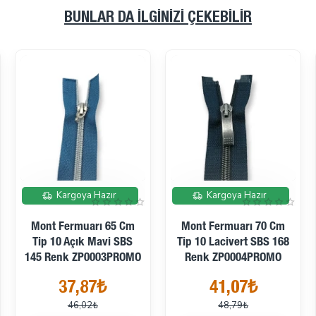
BUNLAR DA İLGINIZI ÇEKEBILIR
İndirimde
İndirimde
Kargoya Hazır
Kargoya Hazır
Mont Fermuarı 65 Cm
Mont Fermuarı 70 Cm
Tip 10 Açık Mavi SBS
Tip 10 Lacivert SBS 168
145 Renk ZP0003PROMO
Renk ZP0004PROMO
37,87₺
41,07₺
46,02₺
48,79₺