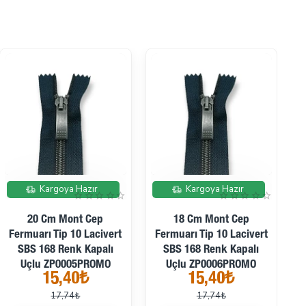
İndirimde
İndirimde
Kargoya Hazır
Kargoya Hazır
20 Cm Mont Cep
18 Cm Mont Cep
1
Fermuarı Tip 10 Lacivert
Fermuarı Tip 10 Lacivert
3
SBS 168 Renk Kapalı
SBS 168 Renk Kapalı
Uçlu ZP0005PROMO
Uçlu ZP0006PROMO
15,40₺
15,40₺
17,74₺
17,74₺