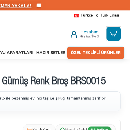
🚚
EMEN YAKALA!
Türkçe
₺
Türk Lirası
Hesabım
Giriş Yap / Üye Ol
AJ APARATLARI
HAZIR SETLER
ÖZEL TEKLIFLI ÜRÜNLER
kil Gümüş Renk Broş BRS0015
lp ile bezenmiş ev inci taş ile şıklığı tamamlanmış zarif bir
Kredi Kartı
i
Havale / EFT
i
%3 İndirim