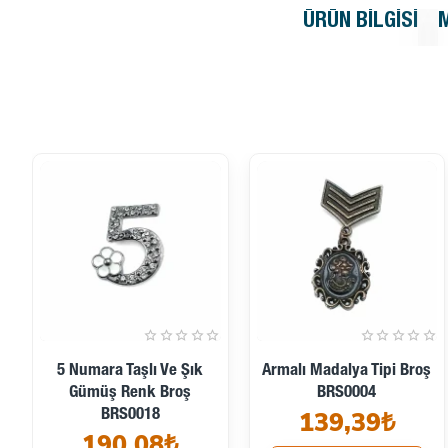
ÜRÜN BILGISI
5 Numara Taşlı Ve Şık
Armalı Madalya Tipi Broş
Gümüş Renk Broş
BRS0004
139,39₺
BRS0018
190,08₺