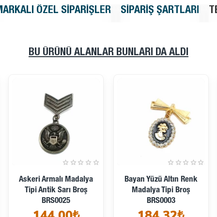
MARKALI ÖZEL SIPARIŞLER
SIPARIŞ ŞARTLARI
T
BU ÜRÜNÜ ALANLAR BUNLARI DA ALDI
Askeri Armalı Madalya
Bayan Yüzü Altın Renk
Tipi Antik Sarı Broş
Madalya Tipi Broş
BRS0025
BRS0003
144,00₺
184,32₺