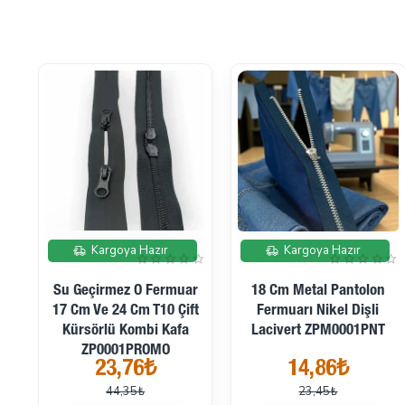
İndirimde
İndirimde
Kargoya Hazır
Kargoya Hazır
Su Geçirmez O Fermuar
18 Cm Metal Pantolon
17 Cm Ve 24 Cm T10 Çift
Fermuarı Nikel Dişli
Kürsörlü Kombi Kafa
Lacivert ZPM0001PNT
ZP0001PROMO
23,76₺
14,86₺
44,35₺
23,45₺