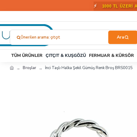
⚡
1000 TL ÜZERİ 
Önerilen arama: çıtçıt
Ne
Aramıştınız?...
TÜM ÜRÜNLER
ÇITÇIT & KUŞGÖZÜ
FERMUAR & KÜRSÖR
Broşlar
İnci Taşlı Halka Şekil Gümüş Renk Broş BRS0015