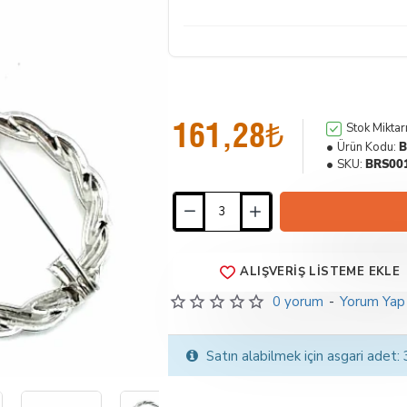
161,28₺
Stok Miktarı
Ürün Kodu:
B
SKU:
BRS00
ALIŞVERIŞ LISTEME EKLE
0 yorum
-
Yorum Yap
Satın alabilmek için asgari adet: 