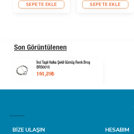
SEPETE EKLE
SEPETE EKLE
Son Görüntülenen
İnci Taşlı Halka Şekil Gümüş Renk Broş
BRS0015
161,28₺
BİZE ULAŞIN
HESABIM