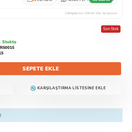
Bilgileriniz 256-bit SSL ile korunur
Son Stok
Stokta
:
RS0015
15
SEPETE EKLE
KARŞILAŞTIRMA LISTESINE EKLE
3