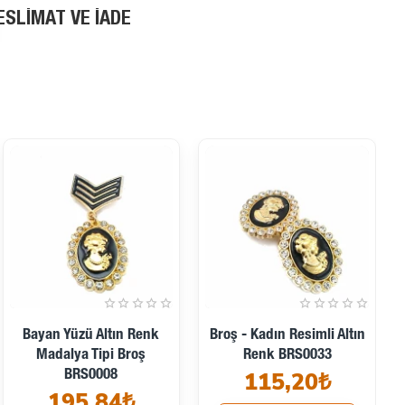
ESLIMAT VE İADE
Bayan Yüzü Altın Renk
Broş - Kadın Resimli Altın
Madalya Tipi Broş
Renk BRS0033
115,20₺
BRS0008
195,84₺