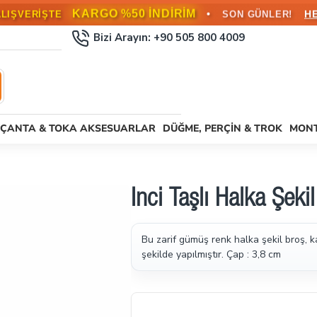
KARGO %50 İNDİRİM
•
H
ALIŞVERİŞTE
SON GÜNLER!
Bizi Arayın: +90 505 800 4009
ÇANTA & TOKA AKSESUARLAR
DÜĞME, PERÇIN & TROK
MONT
İnci Taşlı Halka Şe
Bu zarif gümüş renk halka şekil broş, ka
şekilde yapılmıştır.
Çap : 3,8 cm