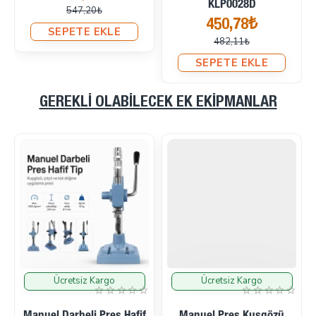
KLP0028D
547,20₺
450,78₺
SEPETE EKLE
482,11₺
SEPETE EKLE
GEREKLI OLABILECEK EK EKIPMANLAR
Ücretsiz Kargo
Ücretsiz Kargo
İndirimde
İndirimde