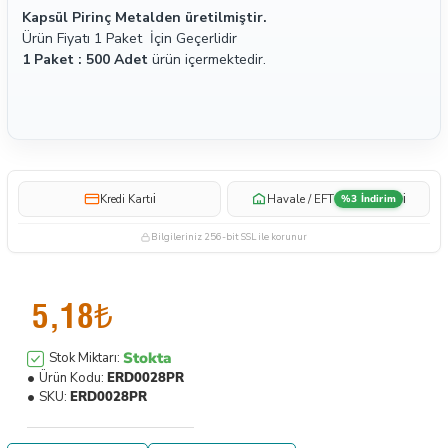
Kapsül Pirinç Metalden üretilmiştir.
Ürün Fiyatı 1 Paket İçin Geçerlidir
1 Paket : 500 Adet
ürün içermektedir.
i
i
Kredi Kartı
Havale / EFT
%3 İndirim
Bilgileriniz 256-bit SSL ile korunur
5,18₺
Stokta
Stok Miktarı:
Ürün Kodu:
ERD0028PR
SKU:
ERD0028PR