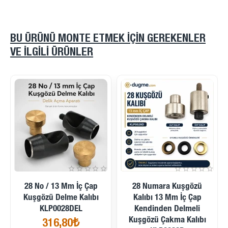
BU ÜRÜNÜ MONTE ETMEK IÇIN GEREKENLER
VE ILGILI ÜRÜNLER
İndirimde
İndirimde
28 No / 13 Mm İç Çap
28 Numara Kuşgözü
Kuşgözü Delme Kalıbı
Kalıbı 13 Mm İç Çap
KLP0028DEL
Kendinden Delmeli
Kuşgözü Çakma Kalıbı
316,80₺