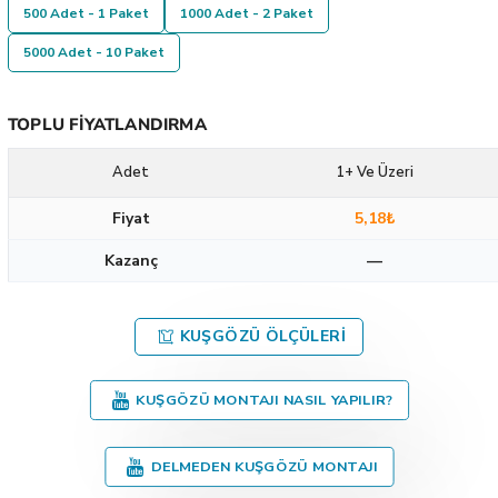
500 Adet - 1 Paket
1000 Adet - 2 Paket
5000 Adet - 10 Paket
TOPLU FIYATLANDIRMA
Adet
1+ Ve Üzeri
Fiyat
5,18₺
Kazanç
—
KUŞGÖZÜ ÖLÇÜLERI
KUŞGÖZÜ MONTAJI NASIL YAPILIR?
DELMEDEN KUŞGÖZÜ MONTAJI