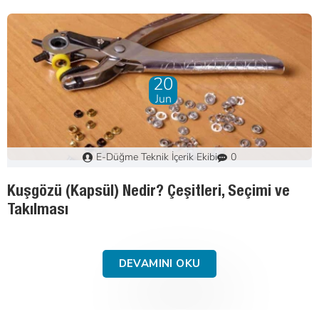
07
Mar
e-button
0
Kuşgözü Nasıl Takılır? Pres Makinesi ile Adım
Adım Rehber
DEVAMINI OKU