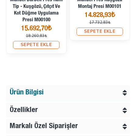
Manuel Darbeli Pres Hafif
Manuel Pres Kuşgözü
Tip - Kuşgözü, Çıtçıt Ve
Montaj Presi M00101
Kot Düğme Uygulama
14.828,93₺
Presi M00100
17.732,83₺
15.692,70₺
SEPETE EKLE
18.260,83₺
SEPETE EKLE
Ürün Bilgisi
Özellikler
Markalı Özel Siparişler