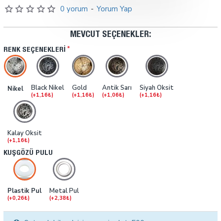
0 yorum
-
Yorum Yap
MEVCUT SEÇENEKLER:
RENK SEÇENEKLERI
Black Nikel
Gold
Antik Sarı
Siyah Oksit
Nikel
(+1,16₺)
(+1,16₺)
(+1,06₺)
(+1,16₺)
Kalay Oksit
(+1,16₺)
KUŞGÖZÜ PULU
Plastik Pul
Metal Pul
(+0,26₺)
(+2,38₺)