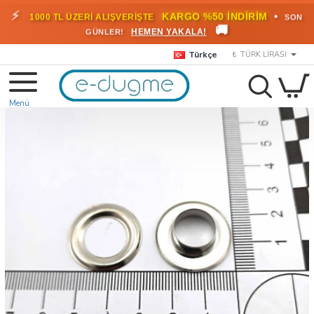
🎁
KARGO BEDAVA!
•
HEMEN
2000 TL ÜZERİ SİPARİŞLERDE
🚚
FAYDALANIN
Türkçe
₺
TÜRK LIRASI