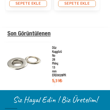
SEPETE EKLE
SEPETE EKLE
Son Görüntülenen
Düz
Kuşgözü
No
28
Pirinç
13
mm
ERD0028PR
5,18₺
Siz Hayal Edin ! Biz Üretelim!