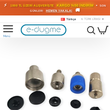
⚡
•
KARGO %50 İNDİRİM
1000 TL ÜZERİ ALIŞVERİŞTE
SON
🚚
HEMEN YAKALA!
GÜNLER!
Türkçe
₺
TÜRK LIRASI