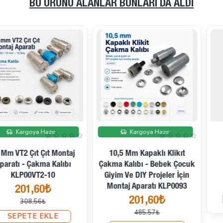
BU ÜRÜNÜ ALANLAR BUNLARI DA ALDI
İndirimde
İndirimde
10,5 Mm Plastik Çıtçıt
10.5 Mm Sedefli Çıtçıt
Düğme Çakma Kalıbı
Montaj Aparatı - Metal
KLP00105ERC
Çakma Kalıbı KLP00105SDF
485,57₺
201,60₺
938,49₺
485,57₺
SEPETE EKLE
SEPETE EKLE