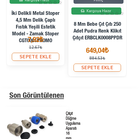
Pirinç
Pirinç
Kargoya Hazır
Kargoya Hazır
B
8 Mm Bebe Çıt Çıtı 250
8 Mm Bebe Çıt Çıtı 250
Adet Ecru Renk Klikıt
Adet Kirli Beyaz Renk
Çıtçıt ERBCLK0008PECRU
Klikıt Çıtçıt
ERBCLK0008PKBEYAZ
649,04₺
649,04₺
885,06₺
885,06₺
SEPETE EKLE
SEPETE EKLE
Son Görüntülenen
Çıtçıt
Düğme
Uygulama
Aparatı
16
mm