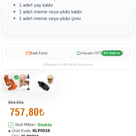
1 adet yay kalıbı
1 adet meme veya yıldız kalıbı
1 adet meme veya yıldız çivisi
i
i
Kredi Kartı
Havale / EFT
%3 İndirim
Bilgileriniz 256-bit SSL ile korunur
864,00₺
757,80₺
Stokta
Stok Miktarı:
Ürün Kodu:
KLP0016