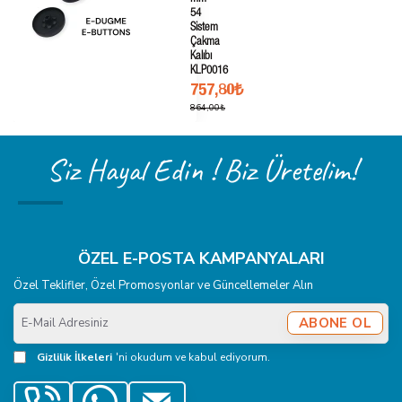
54
Sistem
Çakma
Kalıbı
KLP0016
757,80₺
864,00₺
Siz Hayal Edin ! Biz Üretelim!
ÖZEL E-POSTA KAMPANYALARI
Özel Teklifler, Özel Promosyonlar ve Güncellemeler Alın
E-
ABONE OL
Mail
Adresiniz
Gizlilik İlkeleri
'ni okudum ve kabul ediyorum.