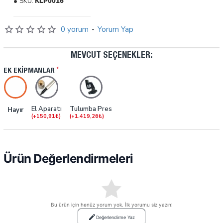
SKU:
KLP0016
0 yorum
-
Yorum Yap
MEVCUT SEÇENEKLER:
EK EKIPMANLAR
El Aparatı
Tulumba Pres
Hayır
(+150,91₺)
(+1.419,26₺)
Ürün Değerlendirmeleri
Bu ürün için henüz yorum yok. İlk yorumu siz yazın!
Değerlendirme Yaz