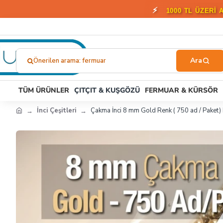
🎁
2000 T
Önerilen arama: stoper
Ne
Aramıştınız?...
TÜM ÜRÜNLER
ÇITÇIT & KUŞGÖZÜ
FERMUAR & KÜRSÖR
İnci Çeşitleri
Çakma İnci 8 mm Gold Renk ( 750 ad / Pake