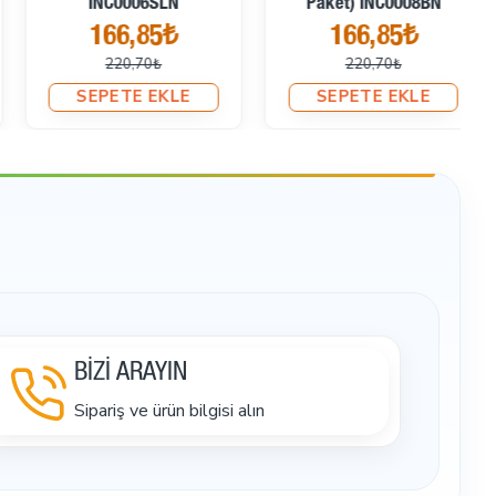
Paket) INC0008BN
INC0008CRM
166,85₺
166,85₺
220,70₺
220,70₺
SEPETE EKLE
SEPETE EKLE
BİZİ ARAYIN
Sipariş ve ürün bilgisi alın