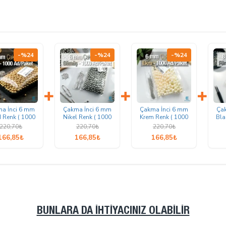
-%24
-%24
-%24
+
+
+
a İnci 6 mm
Çakma İnci 6 mm
Çakma İnci 6 mm
Ça
 Renk ( 1000
Nikel Renk ( 1000
Krem Renk ( 1000
Bla
d / Paket)
ad / Paket)
ad / Paket)
75
220,70₺
220,70₺
220,70₺
C0006GLD
INC0006SLN
INC0006CRM
166,85₺
166,85₺
166,85₺
BUNLARA DA İHTIYACINIZ OLABILIR