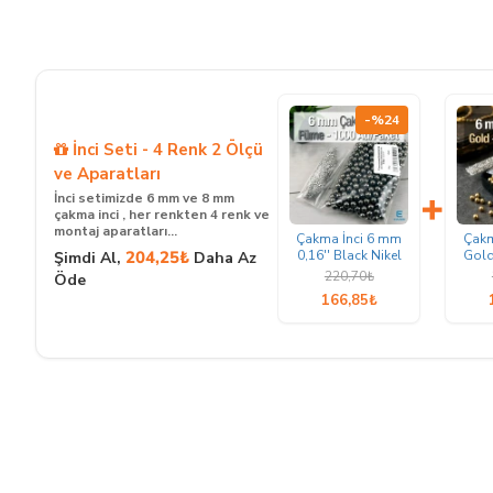
-%24
İnci Seti - 4 Renk 2 Ölçü
ve Aparatları
+
İnci setimizde 6 mm ve 8 mm
çakma inci , her renkten 4 renk ve
montaj aparatları...
Çakma İnci 6 mm
Çakm
204,25₺
0,16'' Black Nikel
Gold
Şimdi Al,
Daha Az
Renk ( 1000 ad /
a
220,70₺
Öde
Paket) INC0006BN
IN
166,85₺