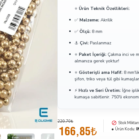
⭐
Ürün Teknik Özellikleri:
✅
Malzeme:
Akrilik
✅
Ölçü:
8 mm
⚓
Çivi:
Paslanmaz
⭐
Paket İçeriği:
Çakma inci ve mo
almanıza gerek yoktur!
⭐
Gösterişli ama Hafif:
8 mm'lik
şifon, triko veya tül gibi kumaşla
⚡
Hızlı ve Seri Üretim:
İğne ipli
kumaşa sabitlenir. 750'li ekonomik
220,70₺
Stok Miktarı
166,85₺
Ürün Kodu:
I
İndirimde