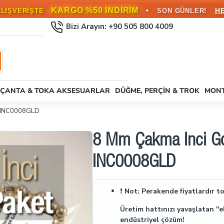
KARGO BEDAVA!
•
L ÜZERİ SİPARİŞLERDE
HEMEN FAYD
Bizi Arayın: +90 505 800 4009
ÇANTA & TOKA AKSESUARLAR
DÜĞME, PERÇIN & TROK
MONT
t) INC0008GLD
8 Mm Çakma İnci Gol
INC0008GLD
❗
Not: Perakende fiyatlardır top
Üretim hattınızı yavaşlatan "e
endüstriyel çözüm!