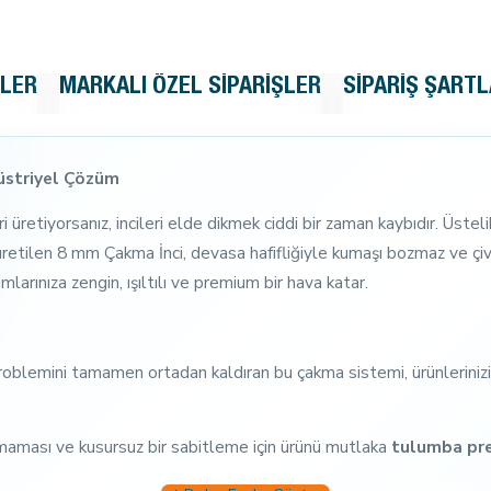
KLER
MARKALI ÖZEL SIPARIŞLER
SIPARIŞ ŞARTL
üstriyel Çözüm
leri üretiyorsanız, incileri elde dikmek ciddi bir zaman kaybıdır. Üs
tilen 8 mm Çakma İnci, devasa hafifliğiyle kumaşı bozmaz ve çiv
ımlarınıza zengin, ışıltılı ve premium bir hava katar.
roblemini tamamen ortadan kaldıran bu çakma sistemi, ürünlerinizin
rılmaması ve kusursuz bir sabitleme için ürünü mutlaka
tulumba pre