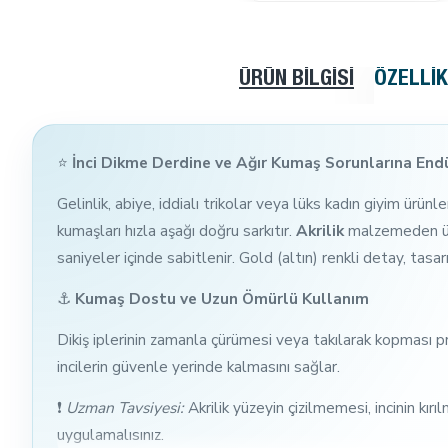
ÜRÜN BILGISI
ÖZELLI
⭐
İnci Dikme Derdine ve Ağır Kumaş Sorunlarına End
Gelinlik, abiye, iddialı trikolar veya lüks kadın giyim ürün
kumaşları hızla aşağı doğru sarkıtır.
Akrilik
malzemeden üre
saniyeler içinde sabitlenir. Gold (altın) renkli detay, tasar
⚓
Kumaş Dostu ve Uzun Ömürlü Kullanım
Dikiş iplerinin zamanla çürümesi veya takılarak kopması p
incilerin güvenle yerinde kalmasını sağlar.
❗
Uzman Tavsiyesi:
Akrilik yüzeyin çizilmemesi, incinin kı
uygulamalısınız.