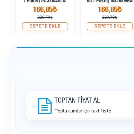
Ad / Paket) INC0006BN
INC0006GLD
166,85₺
166,85₺
220,70₺
220,70₺
SEPETE EKLE
SEPETE EKLE
TOPTAN FİYAT AL
Toplu alımlar için teklif iste