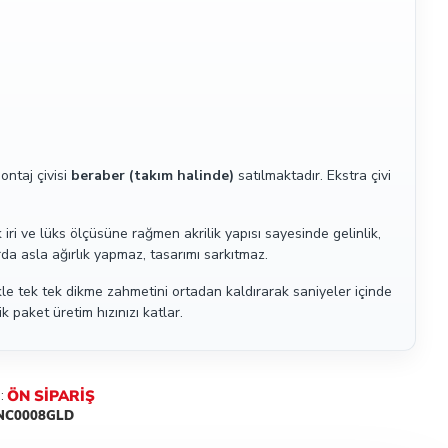
ntaj çivisi
beraber (takım halinde)
satılmaktadır. Ekstra çivi
 iri ve lüks ölçüsüne rağmen akrilik yapısı sayesinde gelinlik,
rda asla ağırlık yapmaz, tasarımı sarkıtmaz.
kle tek tek dikme zahmetini ortadan kaldırarak saniyeler içinde
 paket üretim hızınızı katlar.
ÖN SIPARIŞ
:
NC0008GLD