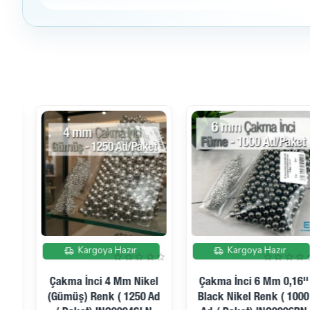
İndirimde
İndirimde
Kargoya Hazır
Kargoya Hazır
Çakma İnci 6 Mm 0,16''
Çakma İnci 6 Mm Gold
Black Nikel Renk ( 1000
Renk ( 1000 Ad / Paket)