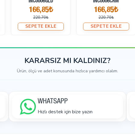
INC0006CRM
INC0006SLN
166,85₺
166,85₺
220,70₺
220,70₺
SEPETE EKLE
SEPETE EKLE
KARARSIZ MI KALDINIZ?
Ürün, ölçü ve adet konusunda hızlıca yardımcı olalım.
WHATSAPP
Hızlı destek için bize yazın