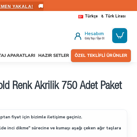
🚚
ALANIN
Türkçe
₺
Türk Lirası
Hesabım
Giriş Yap / Üye Ol
AJ APARATLARI
HAZIR SETLER
ÖZEL TEKLIFLI ÜRÜNLER
d Renk Akrilik 750 Adet Paket
tan fiyat için bizimle iletişime geçiniz.
lde inci dikme" sürecine ve kumaşı aşağı çeken ağır taşlara