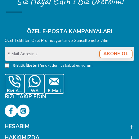
Siz Hayal Edin ! Biz Üretelim!
ÖZEL E-POSTA KAMPANYALARI
Özel Teklifler, Özel Promosyonlar ve Güncellemeler Alın
E-
ABONE OL
Mail
Adresiniz
Gizlilik İlkeleri
'ni okudum ve kabul ediyorum.
Bizi Ara
WA
E-Mail
BIZI TAKIP EDIN
HESABIM
HAKKIMIZDA