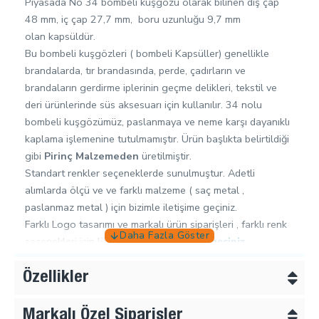
Piyasada No 34 bombeli kuşgözü olarak bilinen dış çap
48 mm, iç çap 27,7 mm, boru uzunluğu 9,7 mm
olan kapsüldür.
Bu bombeli kuşgözleri ( bombeli Kapsüller) genellikle
brandalarda, tır brandasında, perde, çadırların ve
brandaların gerdirme iplerinin geçme delikleri, tekstil ve
deri ürünlerinde süs aksesuarı için kullanılır. 34 nolu
bombeli kuşgözümüz, paslanmaya ve neme karşı dayanıklı
kaplama işlemenine tutulmamıştır. Ürün başlıkta belirtildiği
gibi
Pirinç Malzemeden
üretilmiştir.
Standart renkler seçeneklerde sunulmuştur. Adetli
alımlarda ölçü ve ve farklı malzeme ( saç metal ,
paslanmaz metal ) için bizimle iletişime geçiniz.
Farklı Logo tasarımı ve markalı ürün siparişleri , farklı renk
seçenekleri için lütfen
bizimle iletişime geçiniz.
Bir pirinç kuşgözü kapsül nasıl uygulanır:
Özellikler
Daha küçük projeler için çekiç ve örs ile çalışmaz. Daha
büyük hacimli uygulamalar için, ağır iş pres makinemizi +
Markalı Özel Siparişler