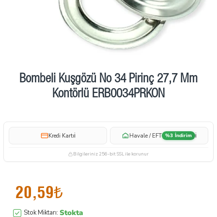
Bombeli Kuşgözü No 34 Pirinç 27,7 Mm
Kontörlü ERB0034PRKON
i
i
Kredi Kartı
Havale / EFT
%3 İndirim
Bilgileriniz 256-bit SSL ile korunur
20,59₺
Stokta
Stok Miktarı: