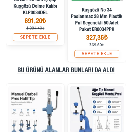
34 No / 28 Mm İç Çap
Kuşgözü Delme Kalıbı
Kuşgözü No 34
KLP0034DEL
Paslanmaz 28 Mm Plastik
691,20₺
Pul Seçenekli 50 Adet
1.094,40₺
Paket ER0034PPK
SEPETE EKLE
327,36₺
369,60₺
SEPETE EKLE
BU ÜRÜNÜ ALANLAR BUNLARI DA ALDI