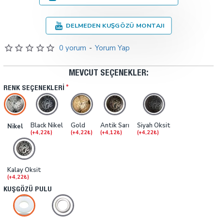
DELMEDEN KUŞGÖZÜ MONTAJI
0 yorum
-
Yorum Yap
MEVCUT SEÇENEKLER:
RENK SEÇENEKLERI
Black Nikel
Gold
Antik Sarı
Siyah Oksit
Nikel
(+4,22₺)
(+4,22₺)
(+4,12₺)
(+4,22₺)
Kalay Oksit
(+4,22₺)
KUŞGÖZÜ PULU