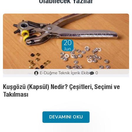
Olabilecek Yazılar
07
Mar
e-button
0
Kuşgözü Nasıl Takılır? Pres Makinesi ile Adım
Adım Rehber
DEVAMINI OKU