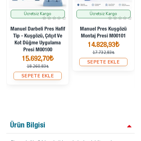
Ücretsiz Kargo
Ücretsiz Kargo
İndirimde
İndirimde
Manuel Darbeli Pres Hafif
Manuel Pres Kuşgözü
Tip - Kuşgözü, Çıtçıt Ve
Montaj Presi M00101
Kot Düğme Uygulama
14.828,93₺
Presi M00100
17.732,83₺
15.692,70₺
SEPETE EKLE
18.260,83₺
SEPETE EKLE
Ürün Bilgisi