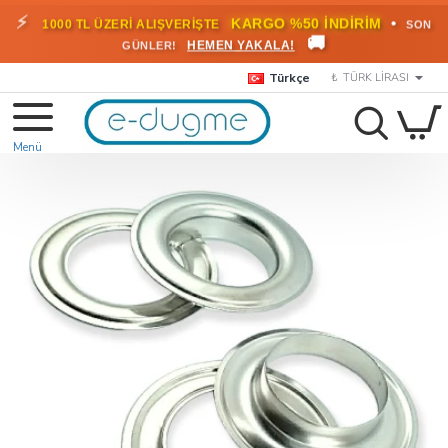
🎁
KARGO BEDAVA!
•
HEMEN
2000 TL ÜZERİ SİPARİŞLERDE
🚚
FAYDALANIN
Türkçe
₺
TÜRK LIRASI