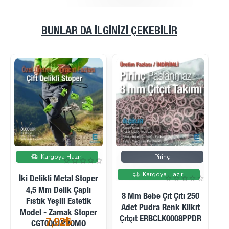
BUNLAR DA İLGINIZI ÇEKEBILIR
İndirimde
İndirimde
Pirinç
Pirinç
Kargoya Hazır
Kargoya Hazır
B
8 Mm Bebe Çıt Çıtı 250
8 Mm Bebe Çıt Çıtı 250
Adet Ecru Renk Klikıt
Adet Kirli Beyaz Renk
Çıtçıt ERBCLK0008PECRU
Klikıt Çıtçıt