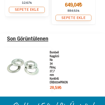
ERBCLK0008PKBEYAZ
649,04₺
649,04₺
885,06₺
885,06₺
SEPETE EKLE
SEPETE EKLE
Son Görüntülenen
Bombeli
Kuşgözü
No
34
Pirinç
27,7
mm
Kontörlü
ERB0034PRKON
20,59₺