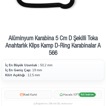
Alüminyum Karabina 5 Cm D Şekilli Toka
Anahtarlık Klips Kamp D-Ring Karabinalar A
566
İç En Büyük Uzunluk :
50,2 mm
İç En Geniş Çap:
19 mm
Kilit Açıklığı
: 12,5 mm
i
i
Kredi Kartı
Havale / EFT
%3 İndirim
Bilgileriniz 256-bit SSL ile korunur