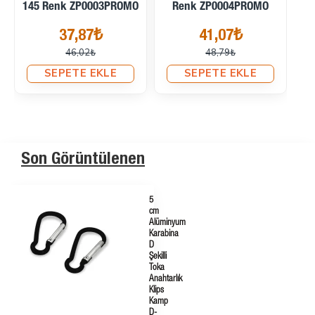
MO
SBS 168 Renk Kapalı
SBS 168 Renk Kapalı
Uçlu ZP0005PROMO
Uçlu ZP0006PROMO
15,40₺
15,40₺
17,74₺
17,74₺
SEPETE EKLE
SEPETE EKLE
Son Görüntülenen
5
cm
Alüminyum
Karabina
D
Şekilli
Toka
Anahtarlık
Klips
Kamp
D-