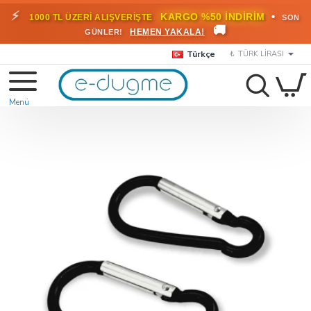
⚡
•
KARGO %50 İNDİRİM
1000 TL ÜZERİ ALIŞVERİŞTE
SON
🚚
HEMEN YAKALA!
GÜNLER!
Türkçe
₺
TÜRK LIRASI