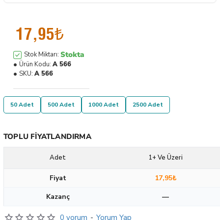
17,95₺
Stokta
Stok Miktarı:
Ürün Kodu:
A 566
SKU:
A 566
50 Adet
500 Adet
1000 Adet
2500 Adet
TOPLU FIYATLANDIRMA
Adet
1+ Ve Üzeri
Fiyat
17,95₺
Kazanç
—
0 yorum
-
Yorum Yap