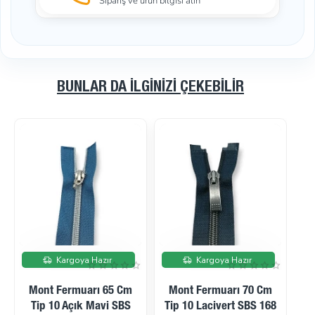
Sipariş ve ürün bilgisi alın
BUNLAR DA İLGINIZI ÇEKEBILIR
imde
İndirimde
İndirimde
Kargoya Hazır
Kargoya Hazır
 Cm
20 Cm Mont Cep
18 Cm Mont Cep
 168
Fermuarı Tip 10 Lacivert
Fermuarı Tip 10 Lacivert