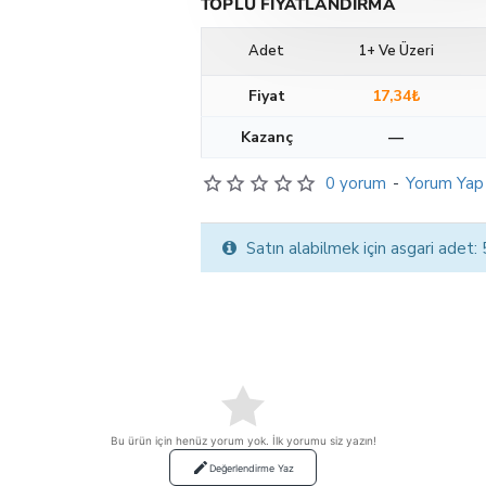
TOPLU FIYATLANDIRMA
Adet
1+ Ve Üzeri
Fiyat
17,34₺
Kazanç
—
0 yorum
-
Yorum Yap
Satın alabilmek için asgari adet:
Bu ürün için henüz yorum yok. İlk yorumu siz yazın!
Değerlendirme Yaz