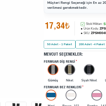
Müşteri Rengi Seçeneği için En az 20
verilmesi gerekmektedir.
17,34₺
S
Stok Miktarı:
Ürün Kodu:
ZPS
SKU:
ZPSM004
50 Adet - 1 Paket
200 Adet -4 Paket
MEVCUT SEÇENEKLER:
FERMUAR DIŞ RENGI
Gümüş
Nikel
Siyah Nikel
FERMUAR BEZ RENKLERI