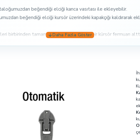
aloğumuzdan beğendiği elciği kanca vasıtası ile ekleyebilir.
uzdan beğendiği elciği kursör üzerindeki kapakçığı kaldırarak ekle
 birbirinden tamamen ayrılabilir ve ikinci bir kürsör fermuarı altta
e ve uyku tulumlarında kullanılır
nca kısım elcik üzerinde bulunmaktadır. Müşteri kendi markalaı veya 
İh
ku
Ku
K
k
ek
K
ku
O
çe