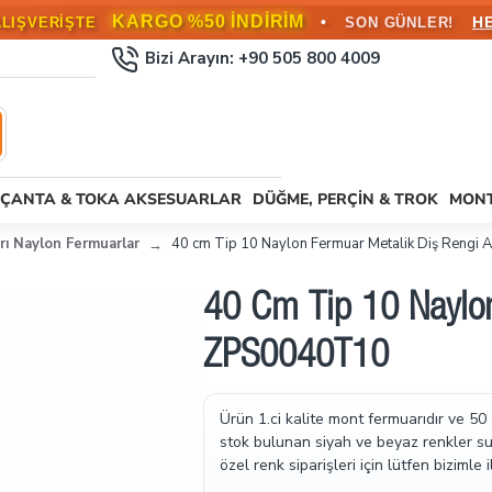
KARGO BEDAVA!
•
L ÜZERİ SİPARİŞLERDE
HEMEN FAYD
Bizi Arayın: +90 505 800 4009
ÇANTA & TOKA AKSESUARLAR
DÜĞME, PERÇIN & TROK
MONT
rı Naylon Fermuarlar
40 cm Tip 10 Naylon Fermuar Metalik Diş Rengi
40 Cm Tip 10 Naylon
ZPS0040T10
Ürün 1.ci kalite mont fermuarıdır ve 50
stok bulunan siyah ve beyaz renkler sun
özel renk siparişleri için lütfen bizimle i