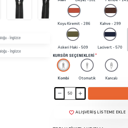
Mavi
Beyaz -102
Pembe - 14
Koyu Kiremit - 286
Kahve - 299
loğu - İngiizce
Askeri Haki - 509
Lacivert - 570
loğu - İngiizce
KURSÖR SEÇENEKLERI
Kombi
Otomatik
Kancalı
ALIŞVERIŞ LISTEME EKLE