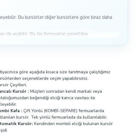
yebilir. Bu kursörler diğer kursörlere göre biraz daha
n da açabilir. Bu tip fermuarlar genellikle
logolu elciğini ekleyebilir.
tiyacınıza göre aşağıda kısaca size tanıtmaya çalıştığımız
rsörlerden seçeneklerde seçim yapabilirsiniz.
rsör Çeşitleri;
ancalı Kursör :
Müşteri sonradan kendi markalı veya
ataloğumuzdan beğendiği elciği kanca vasıtası ile
leyebilir.
ombi Kafa :
Çift Yönlü (KOMBİ-SEPARE) fermuarlarda
llanılan kursör. Tek yönlü fermuarlada da kullanılabilir.
tomatik Kursör:
Kendinden monteli elciği bulunan kursör
şidi