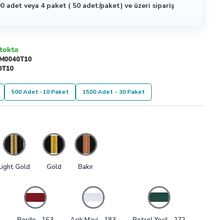
0 adet veya 4 paket ( 50 adet/paket) ve üzeri sipariş
tokta
M0040T10
0T10
500 Adet -10 Paket
1500 Adet - 30 Paket
Light Gold
Gold
Bakır