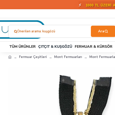
🎁
2000 T
Önerilen arama: kuşgözü
Ne
Aramıştınız?...
TÜM ÜRÜNLER
ÇITÇIT & KUŞGÖZÜ
FERMUAR & KÜRSÖR
Fermuar Çeşitleri
Mont Fermuarları
Mont Fermuarla