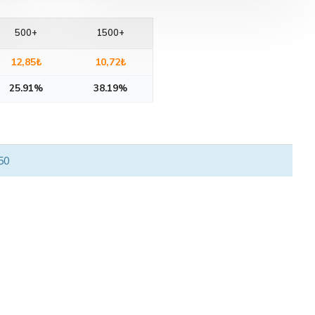
500+
1500+
12,85₺
10,72₺
25.91%
38.19%
 50