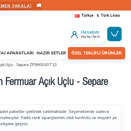
🚚
ALANIN
Türkçe
₺
Türk Lirası
Hesabım
Giriş Yap / Üye Ol
AJ APARATLARI
HAZIR SETLER
ÖZEL TEKLIFLI ÜRÜNLER
 Açık Uçlu - Separe ZPSM0040T10
 Fermuar Açık Uçlu - Separe
 adet paketler şeklinde satılmaktadır.
Seçeneklerde sadece
ulmuştur. Farklı renk siparişlerinin stok kontrolü ve müşteri ye
letişime geçiniz.