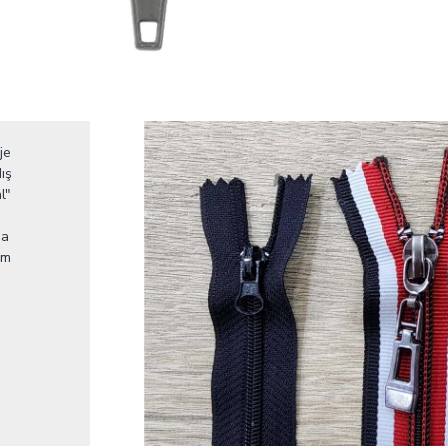
je
ış
l"
da
im