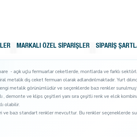
KLER
MARKALI ÖZEL SIPARIŞLER
SIPARIŞ ŞARTL
are - açık uçlu fermuarlar ceketlerde, montlarda ve farklı sektörle
al metalik diş ceket fermuarı olarak adlandırılmaktadır. Yurt dılı
 rengi metalik görünümlüdür ve seçenklerde bazı renkler sunulmuştur
alı , demonte ve klips çeşitleri yanı sıra çeşitli renk ve elcik komb
ı olabilir.
eri ve bazı standart renkler mevcuttur. Bu renkler seçeneklerde sunu