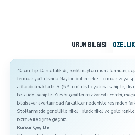
ÜRÜN BILGISI
ÖZELLI
40 cm Tip 10 metalik diş renkli naylon mont fermuarı, sep
fermuar yurt dışında Naylon bobin ceket fermuar veya spir
adlandırılmaktadır. 5 (5,8 mm) diş boyutuna sahiptir, diş
bir kilide sahiptir. Kursör çeşitlerimiz kancalı, combi, maç
bilgisayar ayarlarındaki farklılıklar nedeniyle resimden farkl
Stoklarımızda genellikle nikel , black nikel ve gold renkl
bizimle iletişime geçiniz.
Kursör Çeşitleri;