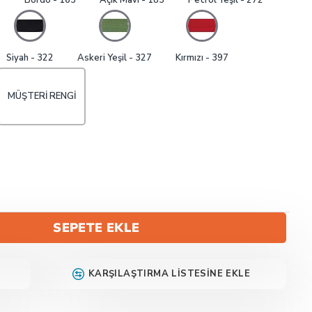
1
Bordo - 163
Açık Mavi - 183
Petrol Yeşil - 272
Siyah - 322
Askeri Yeşil - 327
Kırmızı - 397
MÜŞTERI RENGI
SEPETE EKLE
KARŞILAŞTIRMA LISTESINE EKLE