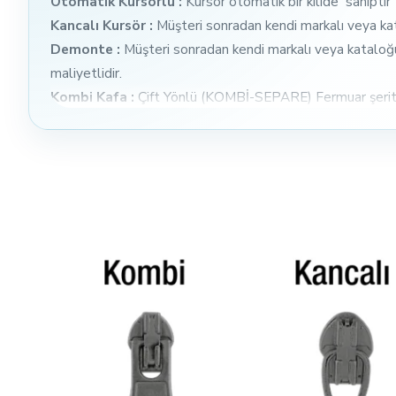
Otomatik Kursörlü :
Kursör otomatik bir kilide sahiptir
Kancalı Kursör :
Müşteri sonradan kendi markalı veya kat
Demonte :
Müşteri sonradan kendi markalı veya kataloğum
maliyetlidir.
Kombi Kafa :
Çift Yönlü (KOMBİ-SEPARE) Fermuar şeritleri
yağmurluklarda, montlarda, yatak kılıflarında, spor giyimd
Maçalı Kursör :
Kancalı kursörden farklı olarak burada ka