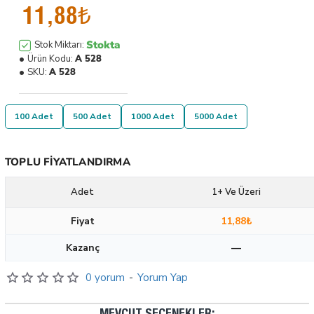
11,88₺
Stokta
Stok Miktarı:
Ürün Kodu:
A 528
SKU:
A 528
100 Adet
500 Adet
1000 Adet
5000 Adet
TOPLU FIYATLANDIRMA
Adet
1+ Ve Üzeri
Fiyat
11,88₺
Kazanç
—
0 yorum
-
Yorum Yap