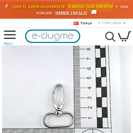
⚡
•
KARGO %50 İNDİRİM
1000 TL ÜZERİ ALIŞVERİŞTE
SON
🚚
HEMEN YAKALA!
GÜNLER!
Türkçe
₺
TÜRK LIRASI