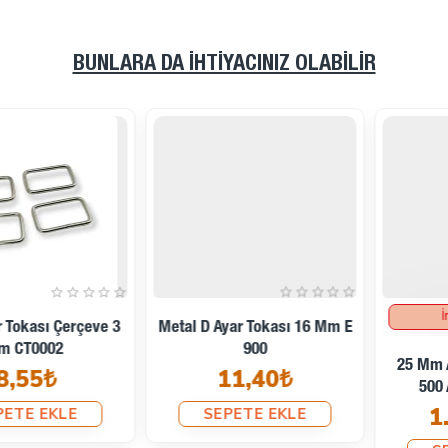
BUNLARA DA İHTIYACINIZ OLABILIR
İndirimli Kargo
Metal D Ayar Tokası 16 Mm E
900
25 Mm Anahtarlık Halkası
11,40₺
500 Ad/paket A 678
1.425,60₺
SEPETE EKLE