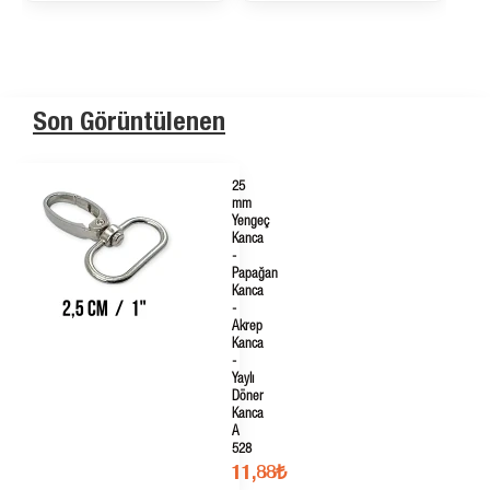
Son Görüntülenen
25
mm
Yengeç
Kanca
-
Papağan
Kanca
-
Akrep
Kanca
-
Yaylı
Döner
Kanca
A
528
11,88₺