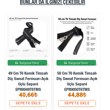
BUNLAR DA İLGINIZI ÇEKEBILIR
Kargoya Hazır
Kargoya Hazır
51 Cm T6 Kemik Timsah
53 Cm T6 Kemik Timsah
Hı
Diş Sweat Fermuarı Açık
Diş Sweat Fermuarı Açık
F
Uçlu Separé
Uçlu Separé
EPR0051T6TMS
EPR0053T6TMS
47,52₺
52,80₺
SEPETE EKLE
SEPETE EKLE