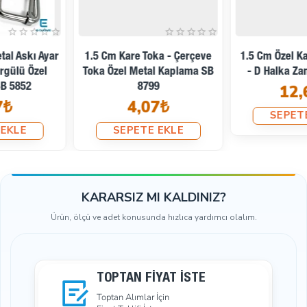
1.5 Cm Kare Toka - Çerçeve
1.5 Cm Özel Kaplama D Toka
Toka Özel Metal Kaplama SB
- D Halka Zamak SB 9475
8799
12,67₺
4,07₺
SEPETE EKLE
SEPETE EKLE
KARARSIZ MI KALDINIZ?
Ürün, ölçü ve adet konusunda hızlıca yardımcı olalım.
TOPTAN FIYAT İSTE
Toptan Alımlar İçin