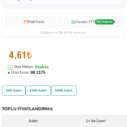
i
i
Kredi Kartı
Havale / EFT
%3 İndirim
Bilgileriniz 256-bit SSL ile korunur
4,61₺
Stokta
Stok Miktarı:
Ürün Kodu:
SB 1175
500 Adet
1000 Adet
5000 Adet
TOPLU FIYATLANDIRMA
Adet
1+ Ve Üzeri