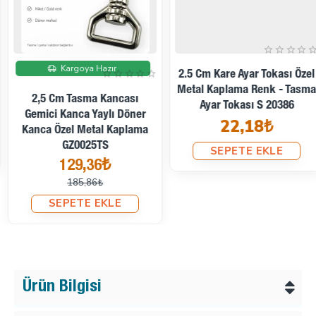
İndirimde
Kargoya Hazır
2.5 Cm Kare Ayar Tokası Özel
Metal Kaplama Renk - Tasma
2,5 Cm Tasma Kancası
Ayar Tokası S 20386
Gemici Kanca Yaylı Döner
22,18₺
Kanca Özel Metal Kaplama
GZ0025TS
SEPETE EKLE
129,36₺
185,86₺
SEPETE EKLE
Ürün Bilgisi