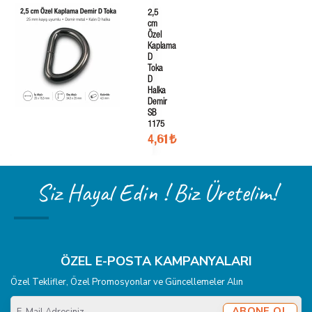
2,5
cm
Özel
Kaplama
D
Toka
D
Halka
Demir
SB
1175
4,61₺
Siz Hayal Edin ! Biz Üretelim!
ÖZEL E-POSTA KAMPANYALARI
Özel Teklifler, Özel Promosyonlar ve Güncellemeler Alın
E-
ABONE OL