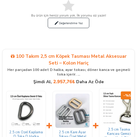
Bu ürün için henüz yorum yok. İlk yorumu siz yazın!
Değerlendirme Yaz
100 Takım 2,5 cm Köpek Tasması Metal Aksesuar
Seti – Kolon Hariç
Her parçadan 100 adet D halka, ayar tokası, döner kanca ve geçmeli
toka içerir. ...
2.957,76₺
Şimdi Al,
Daha Az Öde
-%52
+
+
2,5 cm Tasma
2,5 cm Özel Kaplama
2.5 cm Kare Ayar
Kancası Gemici
D Toka D Halka
Tokası Özel Metal