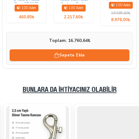
Kanca Yaylı Döner
Demir SB 1175
Kaplama Renk -
100 Adet
Kanca Özel Metal
100 Adet
100 Adet
Tasma Ayar Tokası S
Kaplama GZ0025TS
20386
18.585,60₺
460,80₺
2.217,60₺
8.976,00₺
Toplam: 16.760,64₺
Sepete Ekle
BUNLARA DA İHTIYACINIZ OLABILIR