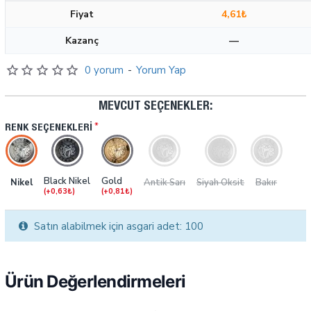
Fiyat
4,61₺
Kazanç
—
0 yorum
-
Yorum Yap
MEVCUT SEÇENEKLER:
RENK SEÇENEKLERI
Black Nikel
Gold
Nikel
Antik Sarı
Siyah Oksit
Bakır
(+0,63₺)
(+0,81₺)
Satın alabilmek için asgari adet: 100
Ürün Değerlendirmeleri