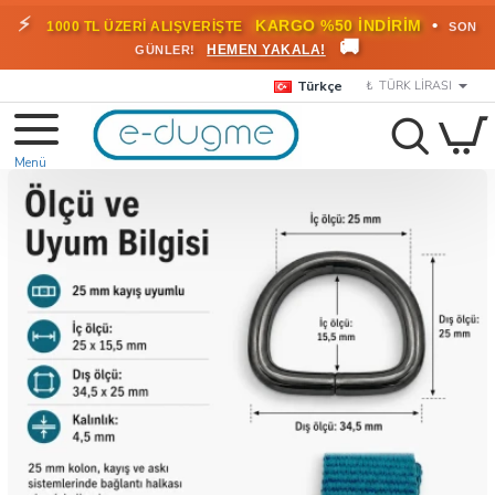
🎁
KARGO BEDAVA!
•
HEMEN
2000 TL ÜZERİ SİPARİŞLERDE
🚚
FAYDALANIN
Türkçe
₺
TÜRK LIRASI