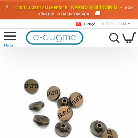
⚡
•
KARGO %50 İNDİRİM
1000 TL ÜZERİ ALIŞVERİŞTE
SON
🚚
HEMEN YAKALA!
GÜNLER!
Türkçe
₺
TÜRK LIRASI