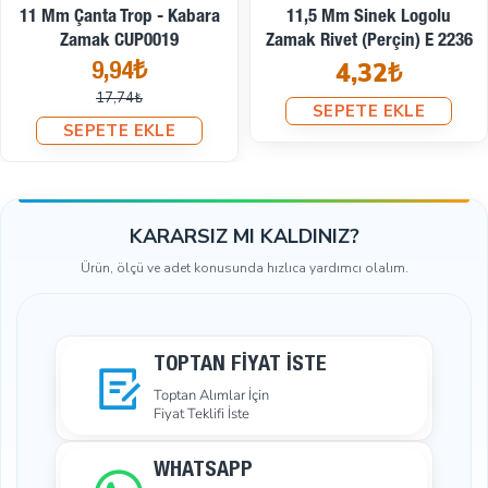
İndirimde
lu
5 Mm Anahtarlık Trop -
Sade Metal Rivet 9 
2236
Kabara Zamak CUP0020
Boy ( 250 Ad/Paket ) 
655,04₺
11,26₺
18,92₺
SEPETE EKLE
SEPETE EKLE
KARARSIZ MI KALDINIZ?
Ürün, ölçü ve adet konusunda hızlıca yardımcı olalım.
TOPTAN FIYAT İSTE
Toptan Alımlar İçin
Fiyat Teklifi İste
WHATSAPP