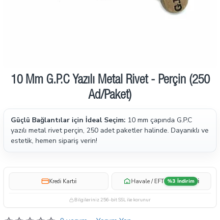
10 Mm G.P.C Yazılı Metal Rivet - Perçin (250
Ön Sipariş
Ad/Paket)
Güçlü Bağlantılar için İdeal Seçim:
10 mm çapında G.P.C
yazılı metal rivet perçin, 250 adet paketler halinde. Dayanıklı ve
estetik, hemen sipariş verin!
i
i
Kredi Kartı
Havale / EFT
%3 İndirim
Bilgileriniz 256-bit SSL ile korunur