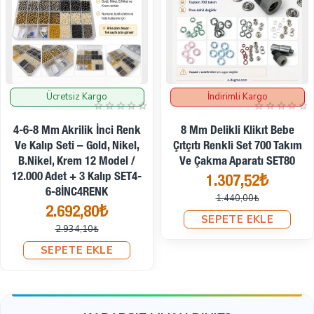
İndirimli Kargo
İndirimde
Atölyeler İçin 10 Metre Tip 10
Naylon Şerit Fermuar Ve 10
Atölyeler İçin 100 Metre Tip
Tek Elcikli Kürsör Seti SET-
10 Naylon Şerit Fermuar Ve
T10T-NAYLON-10M10C
50 Tek Elcikli Kürsör Seti
249,22₺
SET-T10T-NAYLON-100M50C
SEPETE EKLE
1.858,56₺
1.956,77₺
SEPETE EKLE