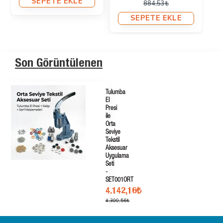
885,06₺
885,06₺
SEPETE EKLE
SEPETE EKLE
Son Görüntülenen
Tulumba
El
Presi
ile
Orta
Seviye
Tekstil
Aksesuar
Uygulama
Seti
-
SET001ORT
4.142,16₺
4.300,56₺