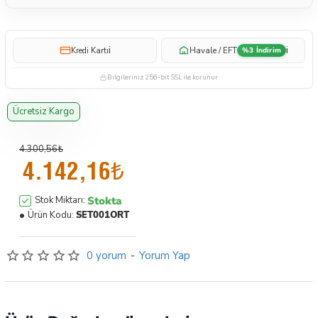
i
i
Kredi Kartı
Havale / EFT
%3 İndirim
Bilgileriniz 256-bit SSL ile korunur
Ücretsiz Kargo
4.300,56₺
4.142,16₺
Stokta
Stok Miktarı:
Ürün Kodu:
SET001ORT
0 yorum
-
Yorum Yap