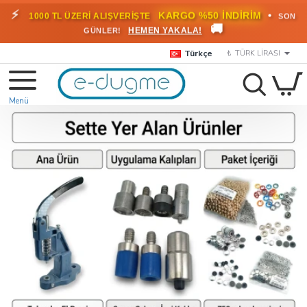
⚡
•
KARGO %50 İNDİRİM
1000 TL ÜZERİ ALIŞVERİŞTE
SON
🚚
HEMEN YAKALA!
GÜNLER!
Türkçe
₺
TÜRK LIRASI