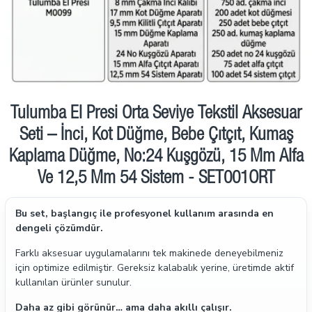
İndirimde
Tulumba El Presi Orta Seviye Tekstil Aksesuar
Seti – İnci, Kot Düğme, Bebe Çıtçıt, Kumaş
Kaplama Düğme, No:24 Kuşgözü, 15 Mm Alfa
Ve 12,5 Mm 54 Sistem - SET001ORT
Bu set, başlangıç ile profesyonel kullanım arasında en
dengeli çözümdür.
Farklı aksesuar uygulamalarını tek makinede deneyebilmeniz
için optimize edilmiştir. Gereksiz kalabalık yerine, üretimde aktif
kullanılan ürünler sunulur.
Daha az gibi görünür… ama daha akıllı çalışır.