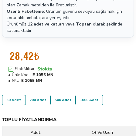
olan Zamak metalden ile üretilmiştir.
Özenli Paketleme:
Ürünler, güvenli sevkiyatı sağlamak için
korunaklı ambalajlara yerleştirilir.
Ürünümüz
12 adet ve katları
veya
Toptan
olarak şeklinde
satılmaktadır.
28,42₺
Stokta
Stok Miktarı:
Ürün Kodu:
E 1055 MN
SKU:
E 1055 MN
50 Adet
200 Adet
500 Adet
1000 Adet
TOPLU FIYATLANDIRMA
Adet
1+ Ve Üzeri