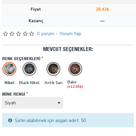
Fiyat
28,42₺
Kazanç
—
0 yorum
-
Yorum Yap
MEVCUT SEÇENEKLER:
RENK SEÇENEKLERI
Bakır
Nikel
Black Nikel
Antik Sarı
(+12,05₺)
MINE RENGI
Satın alabilmek için asgari adet: 50