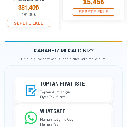
743,40₺
505,35₺
altında yeni ürünler getirmeye devam eden birçok yeni
946,99₺
439,49₺
müşteri bulacağımızdan eminiz.
SEPETE EKLE
SEPETE EKLE
--------------------
Kargo:
Ürünlerimizi size en hızlı şekilde ulaştırmak için en ucuz
nakliye şirketleri ile çalışıyoruz. Hazır ürünlerimizi
KARARSIZ MI KALDINIZ?
siparişinizi verdiğiniz günden itibaren bir sonraki iş
Ürün, ölçü ve adet konusunda hızlıca yardımcı olalım.
gününde gönderiyoruz ve birlikte çalıştığımız kargo
firmaları 2-5 gün içerisinde size ulaşacağının sözünü
veriyor. Hazır olmayan ürünler için hazırlık süreleri 2-3 iş
günüdür. Kim beğendiği bir ürün için bir hafta veya daha
TOPTAN FIYAT İSTE
fazla beklemek ister?
Toptan Alımlar İçin
Fiyat Teklifi İste
WHATSAPP
Hemen İletişime Geç
Hemen Yaz