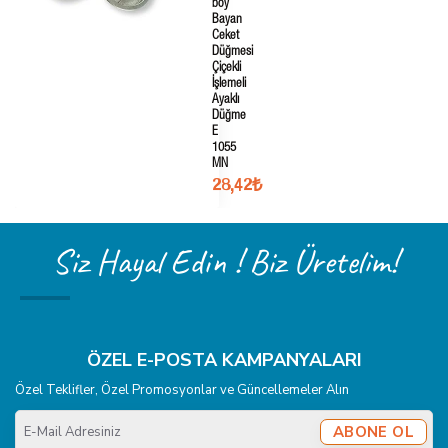
boy
Bayan
Ceket
Düğmesi
Çiçekli
İşlemeli
Ayaklı
Düğme
E
1055
MN
28,42₺
Siz Hayal Edin ! Biz Üretelim!
ÖZEL E-POSTA KAMPANYALARI
Özel Teklifler, Özel Promosyonlar ve Güncellemeler Alın
E-
ABONE OL
Mail