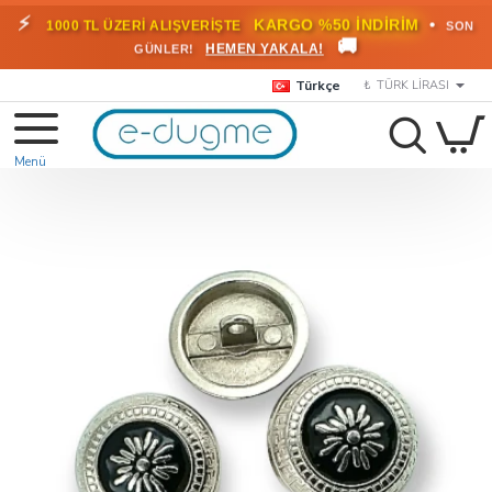
⚡
•
KARGO %50 İNDİRİM
1000 TL ÜZERİ ALIŞVERİŞTE
SON
🚚
HEMEN YAKALA!
GÜNLER!
Türkçe
₺
TÜRK LIRASI