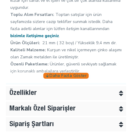
kızlar için sanat ve el işleri ve çok bir çok alanda kullanıma
uygundur.
Toplu Alım Fırsatları:
Toptan satışlar için ürün
sayfamızda sizlere cazip teklifler sunmak istedik. Daha
fazla adetli alımlar için lütfen iletişim kanallarınından
bizimle iletişime geçiniz
.
Ürün Ölçüleri:
21 mm ( 32 boy) / Yükseklik 9,4 mm dir.
Kaliteli Malzeme:
Kurşun ve nikel içermeyen çinko alaşımı
olan Zamak metalden ile üretilmiştir.
Özenli Paketleme:
Ürünler, güvenli sevkiyatı sağlamak
için korunaklı ambalajlara yerleştirilir.
Tekstil aksesuarları konusunda ustalaşan elemanlardan
oluşan bir işletmeyiz, ,doğrudan denizaşırı ülkelere satış
Özellikler
yapmaktayız. Her ürüne ciddi kalite kontrolü yapmaktayız
ve sattığımız tüm ürünlerin arkasındayız.
Markalı Özel Siparişler
Ürünlerimiz insan sağlına zarar verecek
kimyasallar
içermemektedir
.
Sipariş Şartları
Ürünlerimizin hammaddesi zamak metaldir. Bu metal