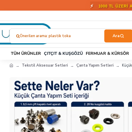
🎁
2000 T
Önerilen arama: plastik toka
Ne
Aramıştınız?...
TÜM ÜRÜNLER
ÇITÇIT & KUŞGÖZÜ
FERMUAR & KÜRSÖR
Tekstil Aksesuar Setleri
Çanta Yapım Setleri
Küçük