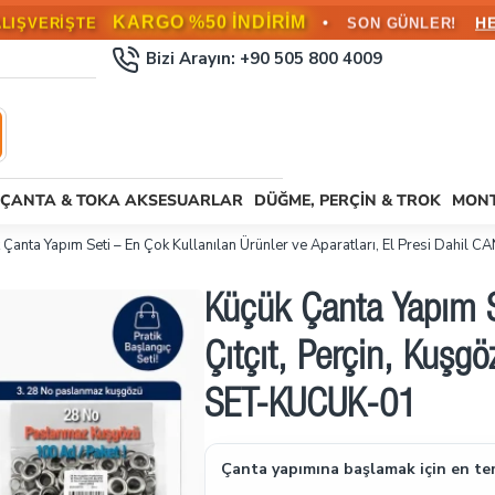
KARGO BEDAVA!
•
L ÜZERİ SİPARİŞLERDE
HEMEN FAYD
Bizi Arayın: +90 505 800 4009
ÇANTA & TOKA AKSESUARLAR
DÜĞME, PERÇIN & TROK
MONT
 Çanta Yapım Seti – En Çok Kullanılan Ürünler ve Aparatları, El Presi Dah
Küçük Çanta Yapım Se
Çıtçıt, Perçin, Kuşg
SET-KUCUK-01
Çanta yapımına başlamak için en tem