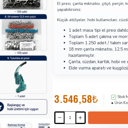
El presi, çanta mıknatısı, çıtçıt, perçi
yapabilirsiniz.
Küçük atölyeler, hobi kullanıcıları, cüz
1 adet masa tipi el presi dahild
Toplam 5 adet çakma ve montaj
Toplam 1.250 adet / takım sar
18 mm çanta mıknatısı, 12,5 mm
hazırlanmıştır.
Çanta, cüzdan, kartlık, hobi ve 
Elde vurma aparatı ve kuşgözü 
3.546,58₺
Stok M
Ürün Ko