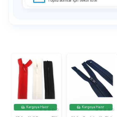
Toplu alımlar için teklif iste
Bu sette masa tipi tulumba el presi yer alır. El presi, uy
aparatı bu sete dahil değildir. Bu nedenle set, özellikle 
Kuşgözü Uygulaması İçin Önemli Not
Set içerisinde 28 No kuşgözü ve 28 No kuşgözü çakma apar
uygulamasında delik açma işlemi için mevcut delme ekipmanı
Zaman Kazandıran Pratik Başlangıç Seti
Çanta aksesuarlarında doğru ürün ile doğru aparatın birli
kaybına neden olabilir. Bu set, temel ürünleri ve uyumlu a
Kimler İçin Uygundur?
Küçük Çanta Yapım Seti; çanta yapımına yeni başlayanlar, ho
uygundur. Büyük set kadar geniş içerik istemeyen ama el p
İndirimde
İndirimde
Kargoya Hazır
Kargoya Hazır
Ürününüzün Değerini Artırır