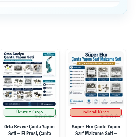
Adet
1 set
1 set
İndirimli Kargo
İndirimli Kargo
100 adet
1 set
Süper Eko Çanta Yapım
Süper Ekonomik Çanta
Sarf Malzeme Seti –
Yapım Kalıp Seti –