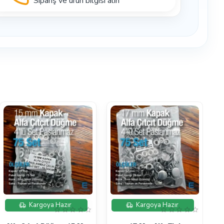
Sipariş ve ürün bilgisi alın
lamalarda daha kontrollü çalışma imkânı sağlar. Elde vurma
ullanıcılar için hazırlanmıştır.
ı kuşgözü delme kalıbı bu sete dahil değildir. Kuşgözü
a talep edebilirsiniz.
 bozabilir, uygulama kalitesini düşürebilir ve malzeme
angıçta yaşanabilecek uyumsuzluk riskini azaltır.
tölyeler ve butik üretime ilk adım atan kullanıcılar için
 için sade ve pratik bir çözümdür.
İndirimde
İndirimde
Kargoya Hazır
Kargoya Hazır