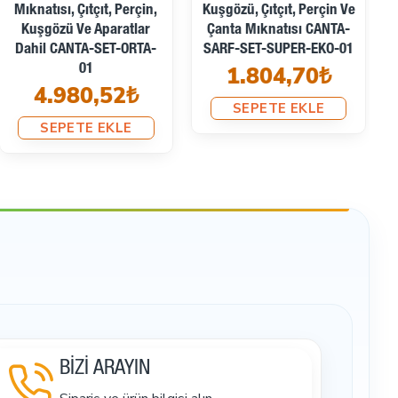
50 adet
Kuşgözü, Çıtçıt, Perçin Ve
Kuşgözü, Çıtçıt, Perçin Ve
Çanta Mıknatısı CANTA-
Çanta Mıknatısı
100 adet
SARF-SET-SUPER-EKO-01
Aparatları CANTA-
1000 adet
1.804,70₺
APARAT-SET-SUPER-EKO-
01
2 set
SEPETE EKLE
1.922,98₺
1 adet
SEPETE EKLE
uygulama ürünleridir. Bu set, bu temel ihtiyaçlara
küçük çanta, cep, kapak ve tekstil aksesuar
zü ise kordon geçişi, dekoratif delik, çanta ağzı ve
suarlarını oluşturur.
BİZİ ARAYIN