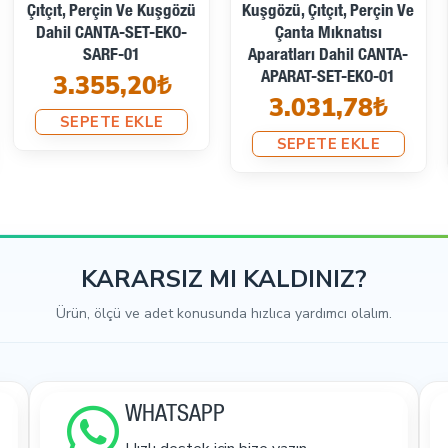
f troklu – mıknatıslı çanta çıtçıtı plus kalite
Kuşgözü, Çıtçıt, Perçin Ve
Mıknatısı, Çıtçıt, Perçin,
Çanta Mıknatısı
Kuşgözü Ve Aparatlar
 mm hafif bombeli paslanmaz çıtçıt
Aparatları Dahil CANTA-
Dahil CANTA-SET-ORTA-
mm / 7,5 mm bacak saç malzeme perçin
APARAT-SET-EKO-01
01
3.031,78₺
4.980,52₺
tem uygulama aparatı – çakma kalıbı
SEPETE EKLE
SEPETE EKLE
çıtçıt, kumaş kaplama düğme uygulama makinası
ler Bir Arada
htiyaç duyulan parçalar genellikle kapama, sabitleme ve kuşgözü 
 uygulamalarında pratik kapanış sağlar. 12,5 mm 54 sistem çıtçıt, 
KARARSIZ MI KALDINIZ?
Ürün, ölçü ve adet konusunda hızlıca yardımcı olalım.
deri aksesuar ve güçlendirme noktalarında kullanılabilir. 28 No kuşgö
küçük bir başlangıç seti için en çok ihtiyaç duyulan temel çanta akse
WHATSAPP