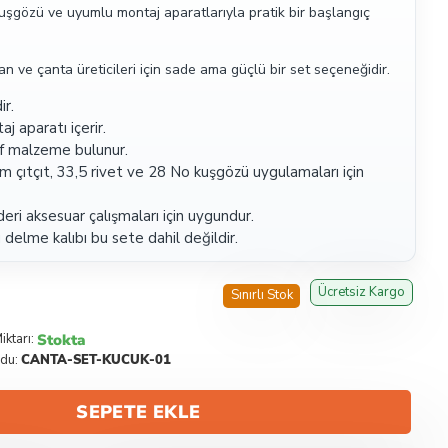
n, kuşgözü ve uyumlu montaj aparatlarıyla pratik bir başlangıç
dan ve çanta üreticileri için sade ama güçlü bir set seçeneğidir.
ir.
 aparatı içerir.
f malzeme bulunur.
 çıtçıt, 33,5 rivet ve 28 No kuşgözü uygulamaları için
deri aksesuar çalışmaları için uygundur.
delme kalıbı bu sete dahil değildir.
Ücretsiz Kargo
Sınırlı Stok
Stokta
iktarı:
du:
CANTA-SET-KUCUK-01
SEPETE EKLE