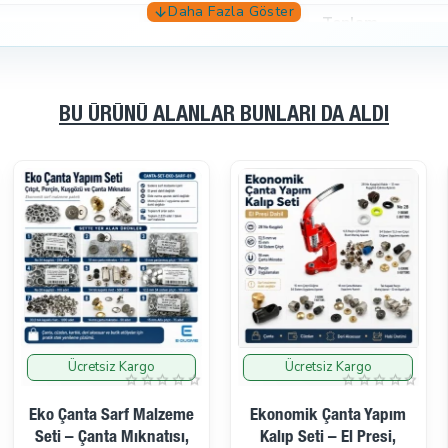
Toplam
1 adet
5 adet / set
BU ÜRÜNÜ ALANLAR BUNLARI DA ALDI
1.250 adet / takım
9 ürün satırı
vet montaj aparatı
mm kuşgözü çakma aparatı
Ücretsiz Kargo
Ücretsiz Kargo
13 mm
ama aparatı – tek troklu çanta mıknatısı uyumlu
Ekonomik Çanta Yapım
Orta Seviye Çanta Yapım
Kalıp Seti – El Presi,
Seti – El Presi, Çanta