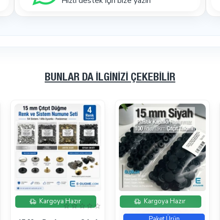
Hızlı destek için bize yazın
umlu aparatlar ile birlikte çıtçıt, perçin, kuşgözü ve benzeri uygu
masa tipi el presiyle düzenli ve kontrollü uygulama yapmak isteyen k
atı bulunmaktadır. Ancak kuşgözü deliği açmak için kullanılan ayr
nızı kullanabilir veya ihtiyacınıza göre uygun delme kalıbını ayrıc
BUNLAR DA İLGINIZI ÇEKEBILIR
kte kullanılması önemlidir. Yanlış aparat seçimi ürünün görünümünü
paratları birlikte sunduğu için kullanıcıya zaman kazandırır ve başl
bi kullanıcıları, cüzdan yapanlar, deri aksesuar çalışanlar, küçük a
resiyle birlikte temel ürün ve aparatları almak isteyen müşteriler
İndirimde
İndirimde
Kargoya Hazır
Kargoya Hazır