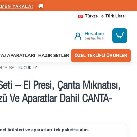
🚚
ALANIN
Türkçe
₺
Türk Lirası
Hesabım
Giriş Yap / Üye Ol
AJ APARATLARI
HAZIR SETLER
ÖZEL TEKLIFLI ÜRÜNLER
il CANTA-SET-KUCUK-01
ti – El Presi, Çanta Mıknatısı,
özü Ve Aparatlar Dahil CANTA-
el ürünleri ve aparatları tek pakette alın.