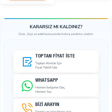
SEPETE EKLE
KARARSIZ MI KALDINIZ?
Ürün, ölçü ve adet konusunda hızlıca yardımcı olalım.
TOPTAN FIYAT İSTE
Toptan Alımlar İçin
Fiyat Teklifi İste
WHATSAPP
Hemen İletişime Geç
Hemen Yaz
BİZİ ARAYIN
Sipariş ve ürün bilgisi alın