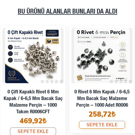
E-Dugme
markasına ait ilgili modelleri inceleyin.
BU ÜRÜNÜ ALANLAR BUNLARI DA ALDI
Sıkça Sorulan Sorular
Bu rivet hangi malzemeden yapılmıştır?
Yüksek
kaliteli malzemeden üretilmiştir.
Hangi projelerde kullanılabilir?
Çanta, ayakkabı ve
tekstil tasarımlarında kullanılabilir.
Montajı zor mu?
Doğru tekniklerle montajı oldukça
kolaydır.
11 Mm Kapak Standart
33 Perçin – 7 Mm Çift
Bacak Saç Malzeme Tek
Kapaklı Perçin / 7,5 Mm
Kapaklı Rivet Perçin – 250
Bacak Boyu Saç Malzeme
Adet R0007
Perçin – 500 Takım
259,46₺
R00033CFT
364,32₺
SEPETE EKLE