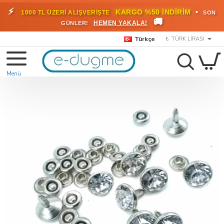
⚡
•
KARGO %50 İNDİRİM
1000 TL ÜZERİ ALIŞVERİŞTE
SON
🚚
HEMEN YAKALA!
GÜNLER!
Türkçe
₺
TÜRK LIRASI