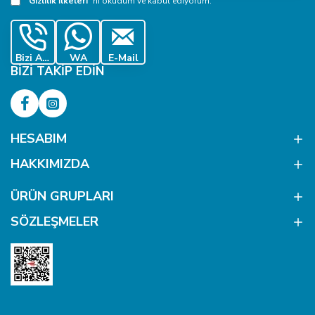
Gizlilik İlkeleri
'ni okudum ve kabul ediyorum.
Bizi Ara
WA
E-Mail
BIZI TAKIP EDIN
HESABIM
HAKKIMIZDA
ÜRÜN GRUPLARI
SÖZLEŞMELER