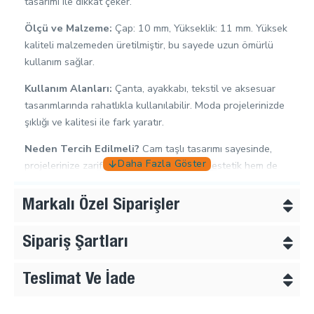
tasarımı ile dikkat çeker.
Ölçü ve Malzeme:
Çap: 10 mm, Yükseklik: 11 mm. Yüksek
kaliteli malzemeden üretilmiştir, bu sayede uzun ömürlü
kullanım sağlar.
Kullanım Alanları:
Çanta, ayakkabı, tekstil ve aksesuar
tasarımlarında rahatlıkla kullanılabilir. Moda projelerinizde
şıklığı ve kalitesi ile fark yaratır.
Neden Tercih Edilmeli?
Cam taşlı tasarımı sayesinde,
projelerinize zarif bir dokunuş katar. Hem estetik hem de
işlevsel bir çözüm arayanlar için mükemmel bir tercihtir.
Markalı Özel Siparişler
Dikkat Edilmesi Gerekenler:
Rivetlerin montajında
doğru tekniklerin kullanılması, ürünün ömrünü uzatır.
Sipariş Şartları
Kullanım öncesinde montaj talimatlarını dikkatlice
inceleyin.
Teslimat Ve İade
Rivetler - Perçinler
kategorisindeki diğer ürünleri
inceleyin.