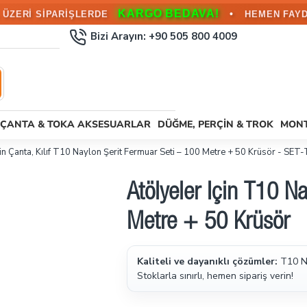
KARGO BEDAVA!
•
L ÜZERİ SİPARİŞLERDE
HEMEN FAYD
Bizi Arayın: +90 505 800 4009
ÇANTA & TOKA AKSESUARLAR
DÜĞME, PERÇIN & TROK
MONT
İçin Çanta, Kılıf T10 Naylon Şerit Fermuar Seti – 100 Metre + 50 Krüsör 
Atölyeler İçin T10 N
Metre + 50 Krüsör
Kaliteli ve dayanıklı çözümler:
T10 Na
Stoklarla sınırlı, hemen sipariş verin!