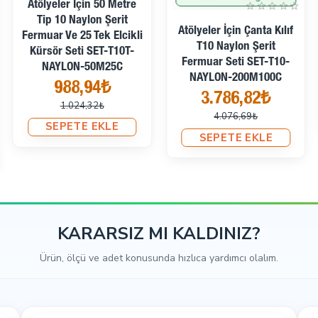
tekstil aksesuarlarının üretiminde kullanılabilir.
Atölyeler İçin 50 Metre
Tip 10 Naylon Şerit
 uzunluğundadır.
Atölyeler İçin Çanta Kılıf
Fermuar Ve 25 Tek Elcikli
T10 Naylon Şerit
Kürsör Seti SET-T10T-
ar Setleri
kategorisindeki diğer ürünleri inceleyin.
Fermuar Seti SET-T10-
NAYLON-50M25C
NAYLON-200M100C
988,94₺
3.786,82₺
1.024,32₺
4.076,69₺
SEPETE EKLE
SEPETE EKLE
KARARSIZ MI KALDINIZ?
Ürün, ölçü ve adet konusunda hızlıca yardımcı olalım.