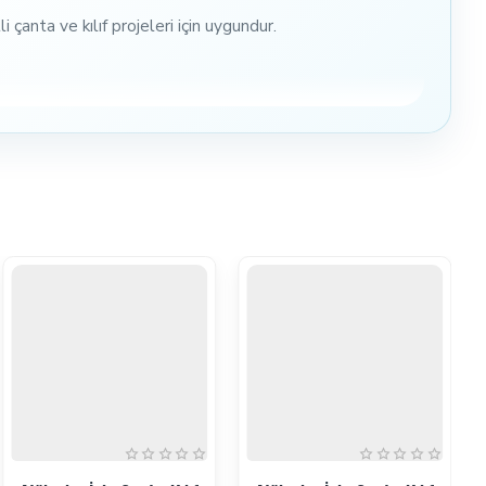
anta ve kılıf projeleri için uygundur.
ölyelerde, hobi projelerinde veya profesyonel dikiş
m alanı sayesinde projelerinizi daha kolay ve hızlı bir
ir
.