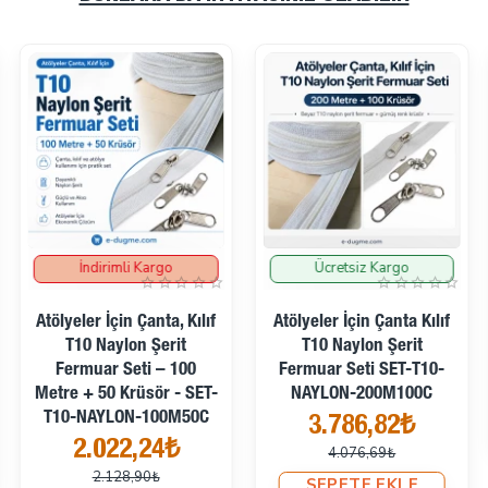
İndirimli Kargo
Ücretsiz Kargo
İndirimde
İndirimde
Atölyeler İçin Çanta, Kılıf
Atölyeler İçin Çanta Kılıf
T10 Naylon Şerit
T10 Naylon Şerit
Fermuar Seti – 100
Fermuar Seti SET-T10-
Metre + 50 Krüsör - SET-
NAYLON-200M100C
T10-NAYLON-100M50C
3.786,82₺
2.022,24₺
4.076,69₺
2.128,90₺
SEPETE EKLE