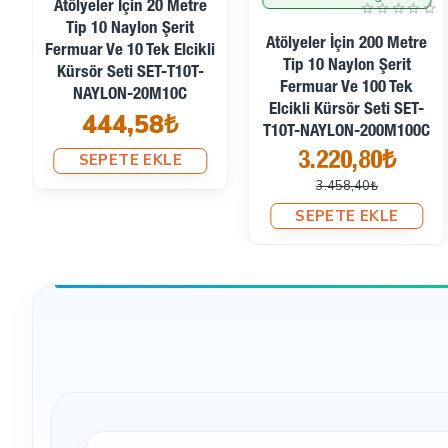
Hangi projelerde kullanılabilir?
Çanta, kılıf ve diğer 
Atölyeler İçin 20 Metre
Tip 10 Naylon Şerit
Fermuarın uzunluğu nedir?
Set toplamda 100 metre
Atölyeler İçin 200 Metre
Fermuar Ve 10 Tek Elcikli
Tip 10 Naylon Şerit
Kürsör Seti SET-T10T-
Atölyenizde kullanabileceğiniz bu kaliteli
Tekstil Aksesu
Fermuar Ve 100 Tek
NAYLON-20M10C
Elcikli Kürsör Seti SET-
444,58₺
T10T-NAYLON-200M100C
SEPETE EKLE
3.220,80₺
3.458,40₺
SEPETE EKLE