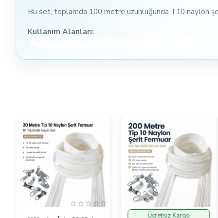
Bu set, toplamda 100 metre uzunluğunda T10 naylon şerit f
Kullanım Alanları:
T10 Naylon Şerit Fermuar Seti, çanta, kılıf ve diğer tekst
işlerinde rahatlıkla tercih edilebilir.
Neden Tercih Edilmeli?
Bu set, hem amatör hem de profesyonel dikişçiler için mük
şekilde tamamlamanıza yardımcı olur.
Dikkat Edilmesi Gerekenler:
Fermuarı kullanmadan önce, dikiş alanlarını kontrol edin ve
Sıkça Sorulan Sorular
Bu setin içeriği nedir?
100 metre T10 naylon şerit fe
Ücretsiz Kargo
İndirimde