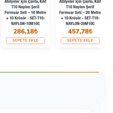
Atölyeler İçin Çanta, Kılıf
Atölyeler İçin Çanta, Kılıf
T10 Naylon Şerit
T10 Naylon Şerit
Fermuar Seti – 10 Metre
Fermuar Seti – 20 Metre
+ 10 Krüsör - SET-T10-
+ 10 Krüsör - SET-T10-
NAYLON-10M10C
NAYLON-20M10C
286,18₺
457,78₺
SEPETE EKLE
SEPETE EKLE