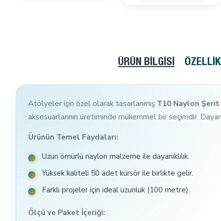
ÜRÜN BILGISI
ÖZELLI
Atölyeler için özel olarak tasarlanmış
T10 Naylon Şerit
aksesuarlarının üretiminde mükemmel bir seçimdir. Dayan
Ürünün Temel Faydaları:
Uzun ömürlü naylon malzeme ile dayanıklılık.
Yüksek kaliteli 50 adet kürsör ile birlikte gelir.
Farklı projeler için ideal uzunluk (100 metre).
Ölçü ve Paket İçeriği: