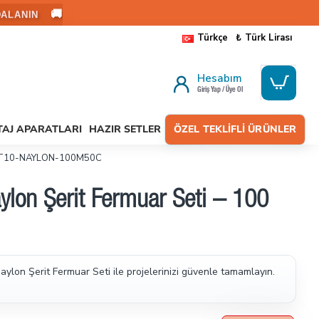
🚚
ALANIN
Türkçe
₺
Türk Lirası
Hesabım
Giriş Yap / Üye Ol
AJ APARATLARI
HAZIR SETLER
ÖZEL TEKLIFLI ÜRÜNLER
- SET-T10-NAYLON-100M50C
aylon Şerit Fermuar Seti – 100
ylon Şerit Fermuar Seti ile projelerinizi güvenle tamamlayın.