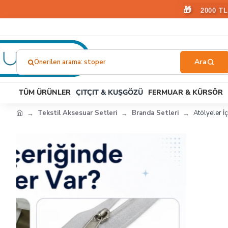
🎁
2000 T
Önerilen arama: fermuar
Ne
Aramıştınız?...
TÜM ÜRÜNLER
ÇITÇIT & KUŞGÖZÜ
FERMUAR & KÜRSÖR
Tekstil Aksesuar Setleri
Branda Setleri
Atölyeler 