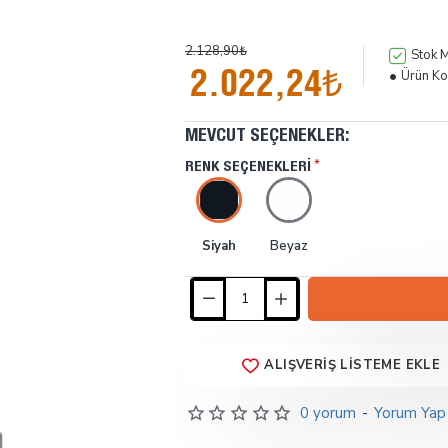
2.128,90₺
Stok M
2.022,24₺
Ürün Ko
MEVCUT SEÇENEKLER:
RENK SEÇENEKLERI
Siyah
Beyaz
ALIŞVERIŞ LISTEME EKLE
0 yorum
-
Yorum Yap
İndirimde