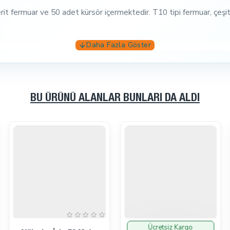
ermuar ve 50 adet kürsör içermektedir. T10 tipi fermuar, çeşitli ç
il aksesuarlarının üretiminde kullanılmak üzere tasarlanmıştır. At
BU ÜRÜNÜ ALANLAR BUNLARI DA ALDI
emmel bir seçimdir. Uzun ömürlü malzeme kalitesi ve geniş kullanı
 uygun dikiş tekniklerini kullanın. Set içinde
el presi dahil değild
rmuar ve 50 adet kürsör içerir.
Ücretsiz Kargo
İndirimde
İndirimde