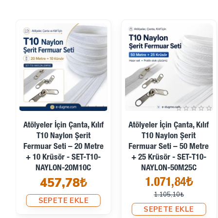
İndirimde
Atölyeler İçin Çanta, Kılıf
Atölyeler İçin Çanta, Kılıf
T10 Naylon Şerit
T10 Naylon Şerit
Fermuar Seti – 20 Metre
Fermuar Seti – 50 Metre
+ 10 Krüsör - SET-T10-
+ 25 Krüsör - SET-T10-
NAYLON-20M10C
NAYLON-50M25C
457,78₺
1.071,84₺
1.105,10₺
SEPETE EKLE
SEPETE EKLE