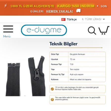
⚡
•
KARGO %50 İNDİRİM
1000 TL ÜZERİ ALIŞVERİŞTE
SON
🚚
HEMEN YAKALA!
GÜNLER!
Türkçe
₺
TÜRK LIRASI