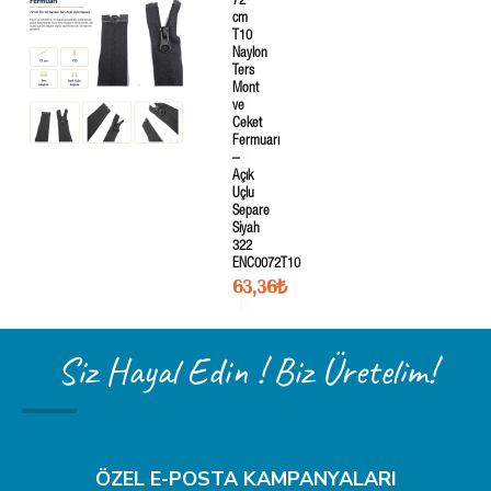
72
cm
T10
Naylon
Ters
Mont
ve
Ceket
Fermuarı
–
Açık
Uçlu
Separe
Siyah
322
ENC0072T10
63,36₺
Siz Hayal Edin ! Biz Üretelim!
ÖZEL E-POSTA KAMPANYALARI