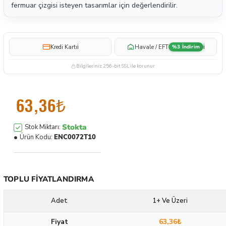
fermuar çizgisi isteyen tasarımlar için değerlendirilir.
i
i
Kredi Kartı
Havale / EFT
%3 İndirim
Bilgileriniz 256-bit SSL ile korunur
63,36₺
Stokta
Stok Miktarı:
Ürün Kodu:
ENC0072T10
TOPLU FIYATLANDIRMA
Adet
1+ Ve Üzeri
Fiyat
63,36₺