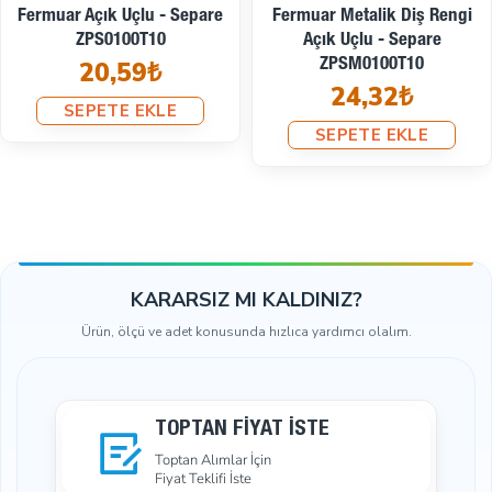
Fermuar Metalik Diş Rengi
Ferace Ve Pardösü Fermuarı
Kapalı Uçlu - Dipli
– Siyah 322 EZP00120S
ZPSM0012T10
84,48₺
9,79₺
SEPETE EKLE
SEPETE EKLE
KARARSIZ MI KALDINIZ?
Ürün, ölçü ve adet konusunda hızlıca yardımcı olalım.
TOPTAN FIYAT İSTE
Toptan Alımlar İçin
Fiyat Teklifi İste