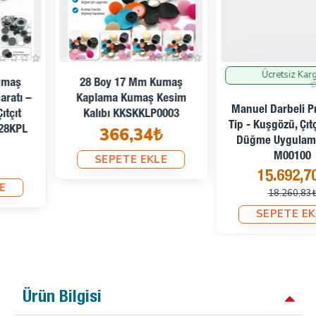
Ücretsiz Kargo
İndirimde
28 Boy 17 Mm Kumaş
Kaplama Kumaş Kesim
Manuel Darbeli Pres Hafif
Kalıbı KKSKKLP0003
Tip - Kuşgözü, Çıtçıt Ve Kot
366,34₺
Düğme Uygulama Presi
M00100
SEPETE EKLE
15.692,70₺
18.260,83₺
SEPETE EKLE
Ürün Bilgisi