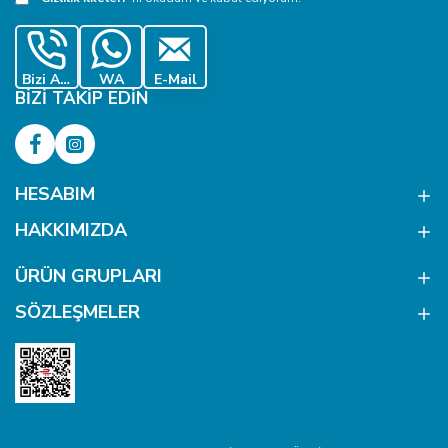
seçilmemelidir; kapak profili ve alt parça uyumu
doğrulanmalıdır.
Çok kalın veya sert kumaşlar kapağın düzgün
Bizi Ara
WA
E-Mail
kapanmasını engelleyebilir.
BIZI TAKIP EDIN
İnce, esnek veya seyrek dokulu kumaşlarda
destekleme gerekebilir.
Pres basıncına düşük seviyeden başlanmalıdır.
HESABIM
Gerçek üretim kumaşıyla numune yapılmadan seri
HAKKIMIZDA
montaja geçilmemelidir.
Kullanım Alanları
ÜRÜN GRUPLARI
Ceket, kaban ve yelekler
SÖZLEŞMELER
Elbise, etek ve gömlekler
Çocuk ve yetişkin giyim ürünleri
Çanta ve tekstil aksesuarları
Ev tekstili ürünleri