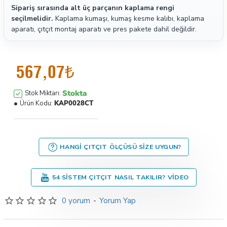
Sipariş sırasında alt üç parçanın kaplama rengi
seçilmelidir.
Kaplama kumaşı, kumaş kesme kalıbı, kaplama
aparatı, çıtçıt montaj aparatı ve pres pakete dahil değildir.
567,07₺
Stokta
Stok Miktarı:
Ürün Kodu:
KAP0028CT
HANGI ÇITÇIT ÖLÇÜSÜ SIZE UYGUN?
54 SISTEM ÇITÇIT NASIL TAKILIR? VIDEO
0 yorum
-
Yorum Yap