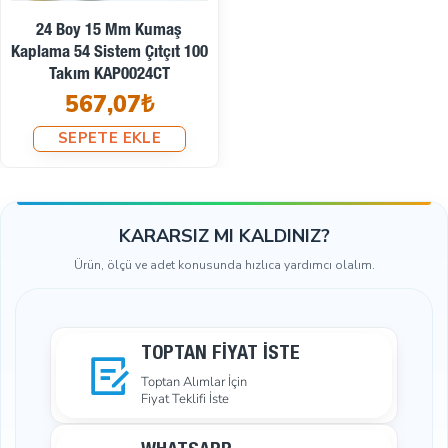
54
Sistem
24 Boy 15 Mm Kumaş
28
Kapak sınıfı
Kaplama 54 Sistem Çıtçıt 100
Takım KAP0024CT
1
Yaklaşık bitmiş kapak çapı
567,07₺
SEPETE EKLE
2
Kumaş kesim çapı
A
Kapak
Pi
Kapak alt parçası
KARARSIZ MI KALDINIZ?
Ürün, ölçü ve adet konusunda hızlıca yardımcı olalım.
Pl
Kapak desteği
Pa
Alt üç parça
TOPTAN FIYAT İSTE
10
Paket
Toptan Alımlar İçin
Fiyat Teklifi İste
Da
Ekipmanlar
Uygulama İçin Gereken Üç Aparat