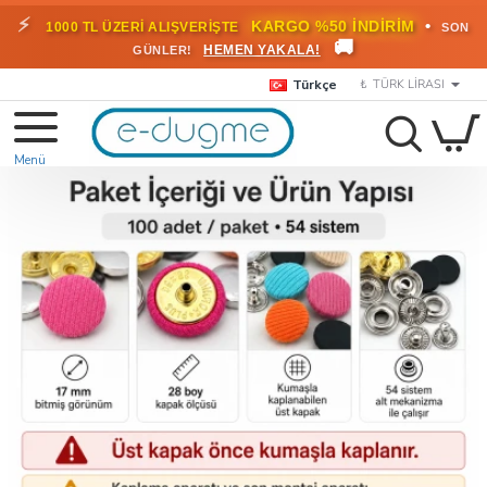
⚡
•
KARGO %50 İNDİRİM
1000 TL ÜZERİ ALIŞVERİŞTE
SON
🚚
HEMEN YAKALA!
GÜNLER!
Türkçe
₺
TÜRK LIRASI