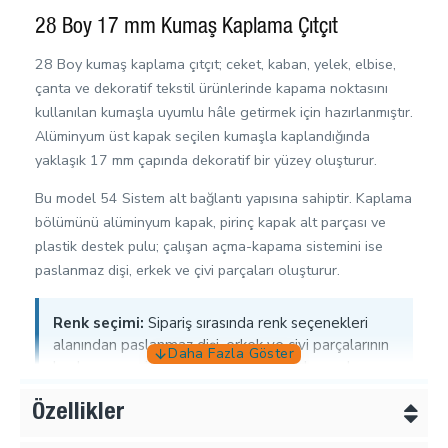
28 Boy 17 mm Kumaş Kaplama Çıtçıt
28 Boy kumaş kaplama çıtçıt; ceket, kaban, yelek, elbise,
çanta ve dekoratif tekstil ürünlerinde kapama noktasını
kullanılan kumaşla uyumlu hâle getirmek için hazırlanmıştır.
Alüminyum üst kapak seçilen kumaşla kaplandığında
yaklaşık 17 mm çapında dekoratif bir yüzey oluşturur.
Bu model 54 Sistem alt bağlantı yapısına sahiptir. Kaplama
bölümünü alüminyum kapak, pirinç kapak alt parçası ve
plastik destek pulu; çalışan açma-kapama sistemini ise
paslanmaz dişi, erkek ve çivi parçaları oluşturur.
Renk seçimi:
Sipariş sırasında renk seçenekleri
alanından paslanmaz dişi, erkek ve çivi parçalarının
kaplama rengi seçilmelidir. Bu seçim, kumaşla
kaplanacak alüminyum üst kapağın rengini
belirlemez.
Özellikler