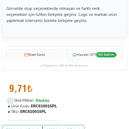
Görselde olup seçeneklerde olmayan ve farklı renk
seçenekleri için lütfen iletişime geçiniz. Logo ve markalı ürün
yaptırmak isterseniz bizimle iletişime geçiniz.
i
i
Kredi Kartı
Havale / EFT
%3 İndirim
Bilgileriniz 256-bit SSL ile korunur
9,71₺
Stokta
Stok Miktarı:
Ürün Kodu:
ERC610015PL
SKU:
ERC610015PL