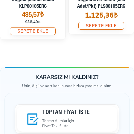
12,5 Mm 54 Sistem Koyu
12,5 Mm 54 Sistem Optik
Kırmızı Plastik Kapaklı Çıtçıt
Beyaz Plastik Kapaklı Çıtçıt
100 Takım
100 Takım
ERC00125PLKKırmızı
ERC00125PLOBeyaz
328,94₺
328,94₺
434,54₺
434,54₺
SEPETE EKLE
SEPETE EKLE
KARARSIZ MI KALDINIZ?
Ürün, ölçü ve adet konusunda hızlıca yardımcı olalım.
TOPTAN FIYAT İSTE
Toptan Alımlar İçin
Fiyat Teklifi İste