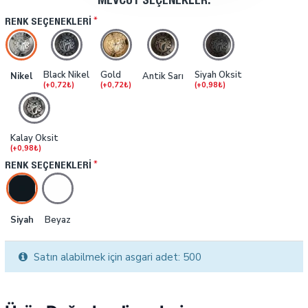
MEVCUT SEÇENEKLER:
RENK SEÇENEKLERI
Black Nikel
Gold
Siyah Oksit
Nikel
Antik Sarı
(+0,72₺)
(+0,72₺)
(+0,98₺)
Kalay Oksit
(+0,98₺)
RENK SEÇENEKLERI
Siyah
Beyaz
Satın alabilmek için asgari adet: 500