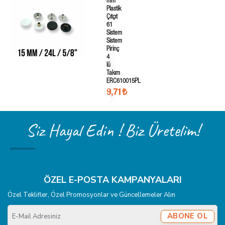
mm
Plastik
Çıtçıt
61
Sistem
Sistem
Pirinç
4
lü
Takım
ERC610015PL
9,71₺
Siz Hayal Edin ! Biz Üretelim!
ÖZEL E-POSTA KAMPANYALARI
Özel Teklifler, Özel Promosyonlar ve Güncellemeler Alın
E-
ABONE OL
Mail