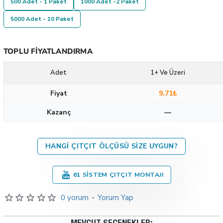
500 Adet - 1 Paket
1000 Adet -2 Paket
5000 Adet - 10 Paket
TOPLU FIYATLANDIRMA
Adet
1+ Ve Üzeri
Fiyat
9,71₺
Kazanç
—
HANGI ÇITÇIT ÖLÇÜSÜ SIZE UYGUN?
61 SISTEM ÇITÇIT MONTAJI
0 yorum
-
Yorum Yap