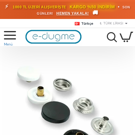
⚡
•
KARGO %50 İNDİRİM
1000 TL ÜZERİ ALIŞVERİŞTE
SON
🚚
HEMEN YAKALA!
GÜNLER!
Türkçe
₺
TÜRK LIRASI