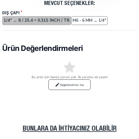
MEVCUT SEÇENEKLER:
DIŞ ÇAPI
1/4" → 8 / 25.4 ≈ 0.315 INCH / TR
M6 - 6 MM → 1/4"
Ürün Değerlendirmeleri
Bu ürün için henüz yorum yok. İlk yorumu siz yazın!
Değerlendirme Yaz
BUNLARA DA İHTIYACINIZ OLABILIR