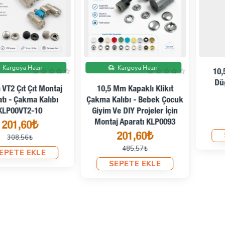
İndirimde
İndirimde
10,5 Mm Plastik Çıtçıt
10.5 Mm Sedefli Çıtçıt
Düğme Çakma Kalıbı
Montaj Aparatı - Metal
KLP00105ERC
Çakma Kalıbı KLP00105SDF
485,57₺
201,60₺
938,49₺
485,57₺
SEPETE EKLE
SEPETE EKLE