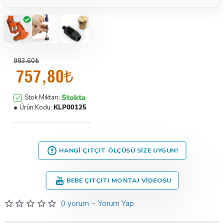
993,60₺
757,80₺
Stokta
Stok Miktarı:
Ürün Kodu:
KLP00125
HANGI ÇITÇIT ÖLÇÜSÜ SIZE UYGUN?
BEBE ÇITÇITI MONTAJ VIDEOSU
0 yorum
-
Yorum Yap