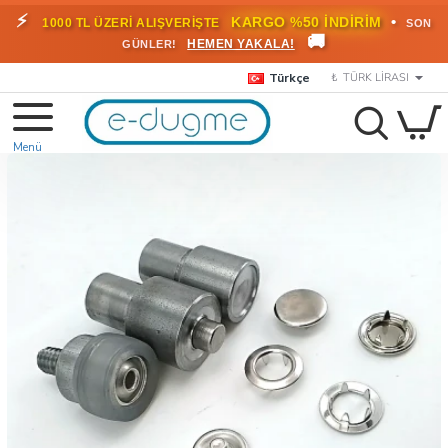
⚡
•
KARGO %50 İNDİRİM
1000 TL ÜZERİ ALIŞVERİŞTE
SON
🚚
HEMEN YAKALA!
GÜNLER!
Türkçe
₺
TÜRK LIRASI