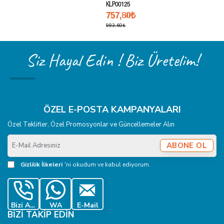
KLP00125
757,80₺
993,60₺
Siz Hayal Edin ! Biz Üretelim!
ÖZEL E-POSTA KAMPANYALARI
Özel Teklifler, Özel Promosyonlar ve Güncellemeler Alın
E-
ABONE OL
Mail
Adresiniz
Gizlilik İlkeleri
'ni okudum ve kabul ediyorum.
Bizi Ara
WA
E-Mail
BIZI TAKIP EDIN