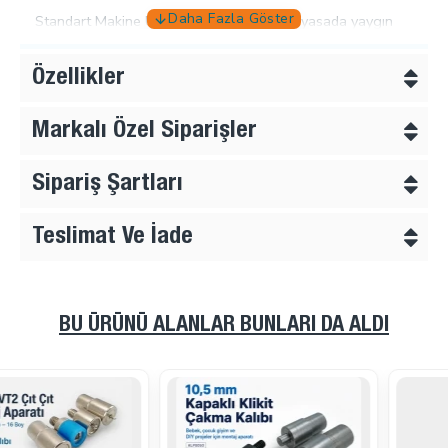
Standart Makine Uyumu Bu aparat seti, piyasada yaygın
olarak bulunan standart tulumba el presleri ve darbeli
çakma makineleri ile tam uyumludur. Üst parçalar vidalı, alt
Özellikler
parçalar geçmelidir.
Markalı Özel Siparişler
Sipariş Şartları
Teslimat Ve İade
BU ÜRÜNÜ ALANLAR BUNLARI DA ALDI